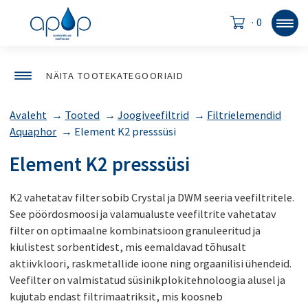
·
0
NÄITA TOOTEKATEGOORIAID
Avaleht
→
Tooted
→
Joogiveefiltrid
→
Filtrielemendid
Aquaphor
→
Element K2 presssüsi
Element K2 presssüsi
K2 vahetatav filter sobib Crystal ja DWM seeria veefiltritele.
See pöördosmoosi ja valamualuste veefiltrite vahetatav
filter on optimaalne kombinatsioon granuleeritud ja
kiulistest sorbentidest, mis eemaldavad tõhusalt
aktiivkloori, raskmetallide ioone ning orgaanilisi ühendeid.
Veefilter on valmistatud süsinikplokitehnoloogia alusel ja
kujutab endast filtrimaatriksit, mis koosneb