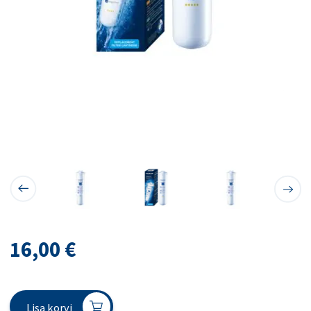
16,00
€
Lisa korvi