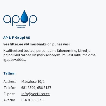
AP & P Grupi AS
veefilter.ee võtmesõnaks on puhas vesi.
Kvaliteetsed tooted, personaalne lähenemine, kiired ja
paindlikud tarned on märksõnadeks, millest lähtume oma
igapäevatöös.
Tallinn
Aadress
Mäealuse 10/2
Telefon
681 3590, 656 3137
E-post
info@veefilter.ee
Avatud
E-R 8.30 - 17.00