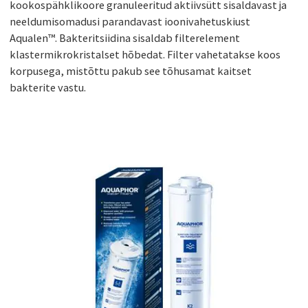
kookospähklikoore granuleeritud aktiivsütt sisaldavast ja
neeldumisomadusi parandavast ioonivahetuskiust
Aqualen™. Bakteritsiidina sisaldab filterelement
klastermikrokristalset hõbedat. Filter vahetatakse koos
korpusega, mistõttu pakub see tõhusamat kaitset
bakterite vastu.