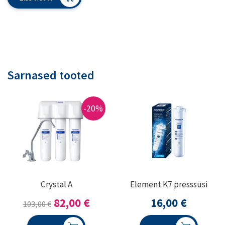
Sarnased tooted
-20%
Crystal A
Element K7 presssüsi
Algne
Praegune
82,00
€
16,00
€
103,00
€
hind
hind