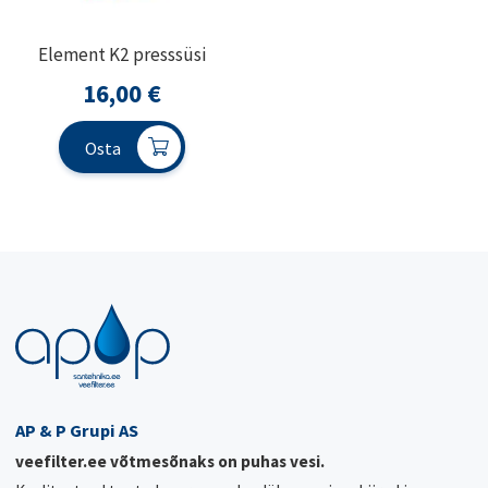
Element K2 presssüsi
16,00
€
Osta
AP & P Grupi AS
veefilter.ee võtmesõnaks on puhas vesi.