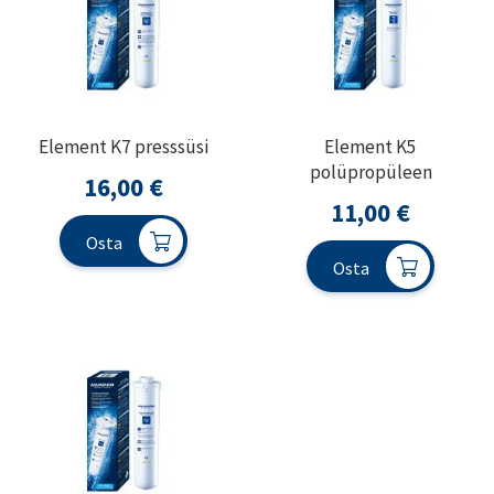
Element K7 presssüsi
Element K5
polüpropüleen
16,00
€
11,00
€
Osta
Osta