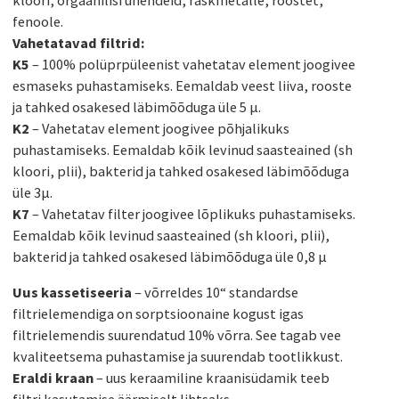
fenoole.
Vahetatavad filtrid:
K5
– 100% polüprpüleenist vahetatav element joogivee
esmaseks puhastamiseks. Eemaldab veest liiva, rooste
ja tahked osakesed läbimõõduga üle 5 µ.
K2
– Vahetatav element joogivee põhjalikuks
puhastamiseks. Eemaldab kõik levinud saasteained (sh
kloori, plii), bakterid ja tahked osakesed läbimõõduga
üle 3µ.
K7
– Vahetatav filter joogivee lõplikuks puhastamiseks.
Eemaldab kõik levinud saasteained (sh kloori, plii),
bakterid ja tahked osakesed läbimõõduga üle 0,8 µ
Uus kassetiseeria
– võrreldes 10“ standardse
filtrielemendiga on sorptsioonaine kogust igas
filtrielemendis suurendatud 10% võrra. See tagab vee
kvaliteetsema puhastamise ja suurendab tootlikkust.
Eraldi kraan
– uus keraamiline kraanisüdamik teeb