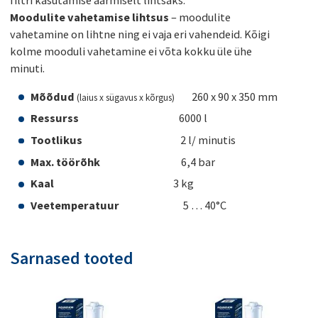
filtri kasutamise äärmiselt lihtsaks.
Moodulite vahetamise lihtsus
– moodulite
vahetamine on lihtne ning ei vaja eri vahendeid. Kõigi
kolme mooduli vahetamine ei võta kokku üle ühe
minuti.
Mõõdud
260 x 90 x 350 mm
(laius x sügavus x kõrgus)
Ressurss
6000 l
Tootlikus
2 l/ minutis
Max. töörõhk
6,4 bar
Kaal
3 kg
Veetemperatuur
5 … 40°C
Sarnased tooted