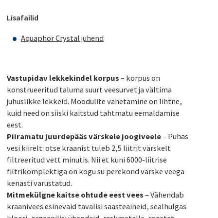
103,00 €.
82,00 €.
Lisafailid
Aquaphor Crystal juhend
Vastupidav lekkekindel korpus
– korpus on
konstrueeritud taluma suurt veesurvet ja vältima
juhuslikke lekkeid. Moodulite vahetamine on lihtne,
kuid need on siiski kaitstud tahtmatu eemaldamise
eest.
Piiramatu juurdepääs värskele joogiveele
– Puhas
vesi kiirelt: otse kraanist tuleb 2,5 liitrit värskelt
filtreeritud vett minutis. Nii et kuni 6000-liitrise
filtrikomplektiga on kogu su perekond värske veega
kenasti varustatud.
Mitmekülgne kaitse ohtude eest vees
– Vähendab
kraanivees esinevaid tavalisi saasteaineid, sealhulgas
kloori, orgaanilisi ühendeid, raskmetalle, roostet,