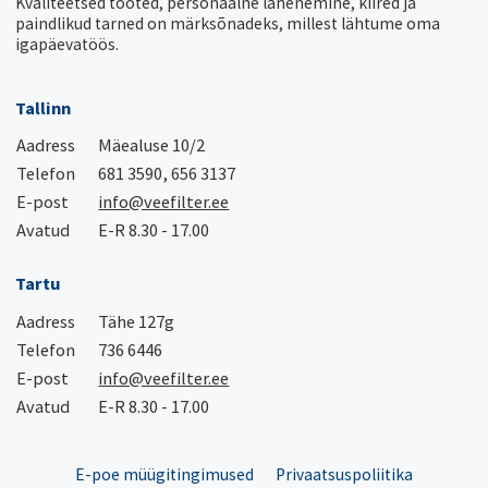
Kvaliteetsed tooted, personaalne lähenemine, kiired ja
paindlikud tarned on märksõnadeks, millest lähtume oma
igapäevatöös.
Tallinn
Aadress
Mäealuse 10/2
Telefon
681 3590, 656 3137
E-post
info@veefilter.ee
Avatud
E-R 8.30 - 17.00
Tartu
Aadress
Tähe 127g
Telefon
736 6446
E-post
info@veefilter.ee
Avatud
E-R 8.30 - 17.00
E-poe müügitingimused
Privaatsuspoliitika