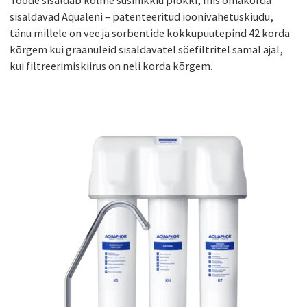
sisaldavad Aqualeni – patenteeritud ioonivahetuskiudu,
tänu millele on vee ja sorbentide kokkupuutepind 42 korda
kõrgem kui graanuleid sisaldavatel söefiltritel samal ajal,
kui filtreerimiskiirus on neli korda kõrgem.