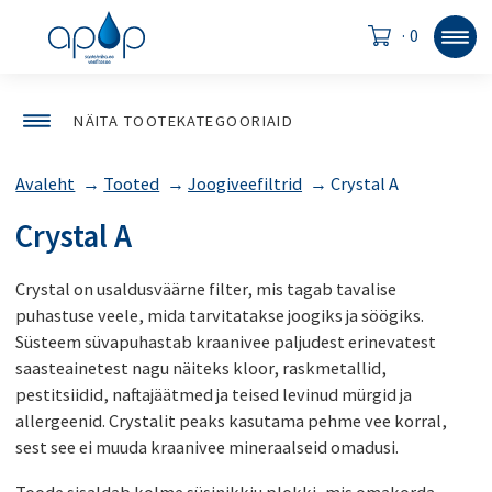
·
0
NÄITA TOOTEKATEGOORIAID
Avaleht
→
Tooted
→
Joogiveefiltrid
→
Crystal A
Crystal A
Crystal on usaldusväärne filter, mis tagab tavalise
puhastuse veele, mida tarvitatakse joogiks ja söögiks.
Süsteem süvapuhastab kraanivee paljudest erinevatest
saasteainetest nagu näiteks kloor, raskmetallid,
pestitsiidid, naftajäätmed ja teised levinud mürgid ja
allergeenid. Crystalit peaks kasutama pehme vee korral,
sest see ei muuda kraanivee mineraalseid omadusi.
Toode sisaldab kolme süsinikkiu plokki, mis omakorda