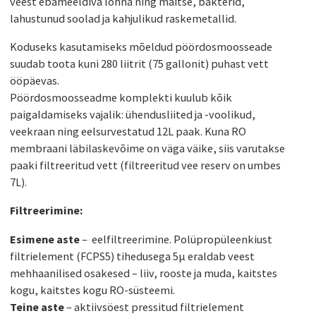
veest ebameeldiva lõhna ning maitse, bakterid,
lahustunud soolad ja kahjulikud raskemetallid.
Koduseks kasutamiseks mõeldud pöördosmoosseade
suudab toota kuni 280 liitrit (75 gallonit) puhast vett
ööpäevas.
Pöördosmoosseadme komplekti kuulub kõik
paigaldamiseks vajalik: ühendusliited ja -voolikud,
veekraan ning eelsurvestatud 12L paak. Kuna RO
membraani läbilaskevõime on väga väike, siis varutakse
paaki filtreeritud vett (filtreeritud vee reserv on umbes
7L).
Filtreerimine:
Esimene aste
– eelfiltreerimine. Polüpropüleenkiust
filtrielement (FCPS5) tihedusega 5µ eraldab veest
mehhaanilised osakesed – liiv, rooste ja muda, kaitstes
kogu, kaitstes kogu RO-süsteemi.
Teine aste
– aktiivsöest pressitud filtrielement