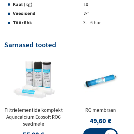
Kaal
(kg) 10
Veesisend
½”
Töörõhk
3…6 bar
Sarnased tooted
Filtrielementide komplekt
RO membraan
Aquacalcium Ecosoft RO6
49,60
€
seadmele