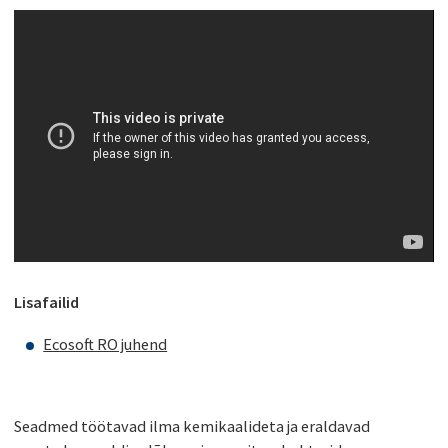
330,00 €.
297,00 €.
Lisafailid
Ecosoft RO juhend
Seadmed töötavad ilma kemikaalideta ja eraldavad