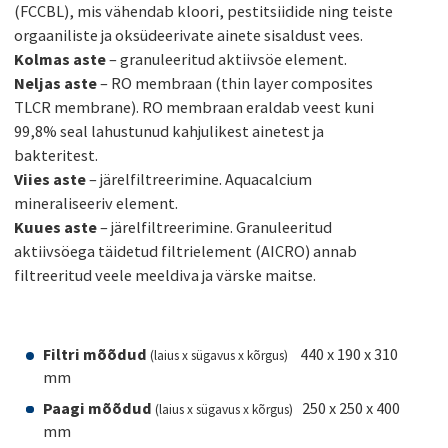
(FCCBL), mis vähendab kloori, pestitsiidide ning teiste
orgaaniliste ja oksüdeerivate ainete sisaldust vees.
Kolmas aste
– granuleeritud aktiivsöe element.
Neljas aste
– RO membraan (thin layer composites
TLCR membrane). RO membraan eraldab veest kuni
99,8% seal lahustunud kahjulikest ainetest ja
bakteritest.
Viies aste
– järelfiltreerimine. Aquacalcium
mineraliseeriv element.
Kuues aste
– järelfiltreerimine. Granuleeritud
aktiivsöega täidetud filtrielement (AICRO) annab
filtreeritud veele meeldiva ja värske maitse.
Filtri mõõdud
440 x 190 x 310
(laius x sügavus x kõrgus)
mm
Paagi mõõdud
250 x 250 x 400
(laius x sügavus x kõrgus)
mm