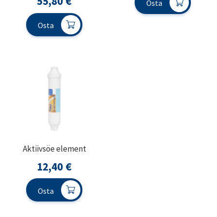
55,80
€
Osta
Osta
Aktiivsöe element
12,40
€
Osta