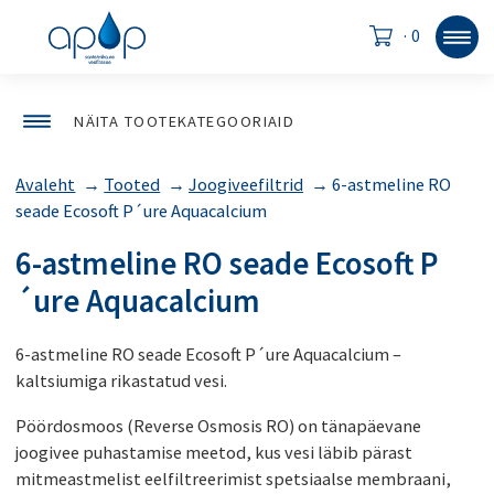
·
0
NÄITA TOOTEKATEGOORIAID
Avaleht
→
Tooted
→
Joogiveefiltrid
→
6-astmeline RO
seade Ecosoft P´ure Aquacalcium
6-astmeline RO seade Ecosoft P
´ure Aquacalcium
6-astmeline RO seade Ecosoft P´ure Aquacalcium –
kaltsiumiga rikastatud vesi.
Pöördosmoos (Reverse Osmosis RO) on tänapäevane
joogivee puhastamise meetod, kus vesi läbib pärast
mitmeastmelist eelfiltreerimist spetsiaalse membraani,