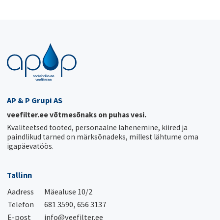
AP & P Grupi AS
veefilter.ee võtmesõnaks on puhas vesi.
Kvaliteetsed tooted, personaalne lähenemine, kiired ja
paindlikud tarned on märksõnadeks, millest lähtume oma
igapäevatöös.
Tallinn
Aadress
Mäealuse 10/2
Telefon
681 3590, 656 3137
E-post
info@veefilter.ee