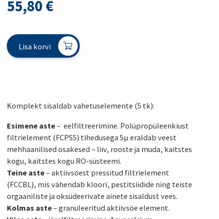
55,80
€
Lisa korvi
Komplekt sisaldab vahetuselemente (5 tk):
Esimene aste
– eelfiltreerimine. Polüpropüleenkiust
filtrielement (FCPS5) tihedusega 5µ eraldab veest
mehhaanilised osakesed – liiv, rooste ja muda, kaitstes
kogu, kaitstes kogu RO-süsteemi.
Teine aste
– aktiivsöest pressitud filtrielement
(FCCBL), mis vähendab kloori, pestitsiidide ning teiste
orgaaniliste ja oksüdeerivate ainete sisaldust vees.
Kolmas aste
– granuleeritud aktiivsöe element.