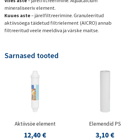
Viies aste
– järelfiltreerimine. Aquacalcium
mineraliseeriv element.
Kuues aste
– järelfiltreerimine. Granuleeritud
aktiivsöega täidetud filtrielement (AICRO) annab
filtreeritud veele meeldiva ja värske maitse.
Sarnased tooted
Aktiivsöe element
Elemendid PS
12,40
€
3,10
€