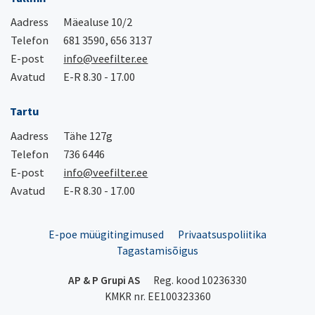
Aadress
Mäealuse 10/2
Telefon
681 3590, 656 3137
E-post
info@veefilter.ee
Avatud
E-R 8.30 - 17.00
Tartu
Aadress
Tähe 127g
Telefon
736 6446
E-post
info@veefilter.ee
Avatud
E-R 8.30 - 17.00
E-poe müügitingimused
Privaatsuspoliitika
Tagastamisõigus
AP & P Grupi AS
Reg. kood 10236330
KMKR nr. EE100323360