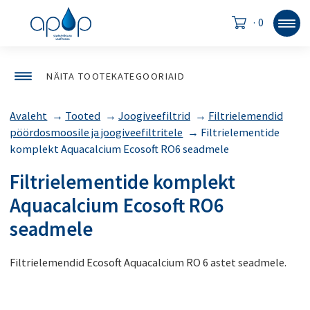
·
0
NÄITA TOOTEKATEGOORIAID
Avaleht
→
Tooted
→
Joogiveefiltrid
→
Filtrielemendid
pöördosmoosile ja joogiveefiltritele
→
Filtrielementide
komplekt Aquacalcium Ecosoft RO6 seadmele
Filtrielementide komplekt
Aquacalcium Ecosoft RO6
seadmele
Filtrielemendid Ecosoft Aquacalcium RO 6 astet seadmele.