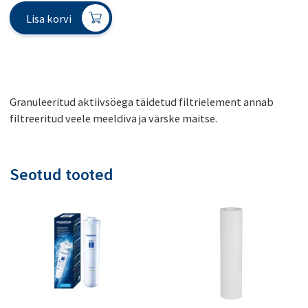
Lisa korvi
Granuleeritud aktiivsöega täidetud filtrielement annab
filtreeritud veele meeldiva ja värske maitse.
Seotud tooted