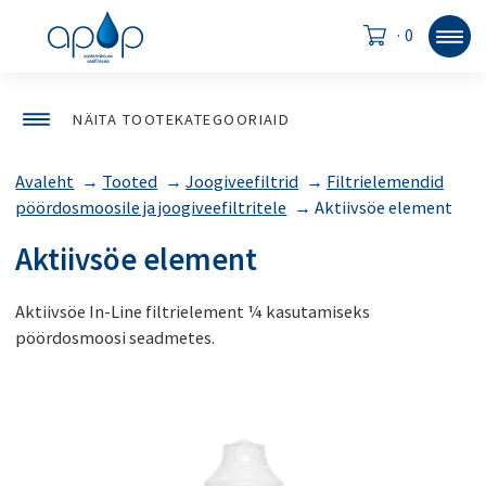
·
0
NÄITA TOOTEKATEGOORIAID
Avaleht
→
Tooted
→
Joogiveefiltrid
→
Filtrielemendid
pöördosmoosile ja joogiveefiltritele
→
Aktiivsöe element
Aktiivsöe element
Aktiivsöe In-Line filtrielement ¼ kasutamiseks
pöördosmoosi seadmetes.