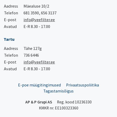
Aadress
Mäealuse 10/2
Telefon
681 3590, 656 3137
E-post
info@veefilter.ee
Avatud
E-R 8.30 - 17.00
Tartu
Aadress
Tähe 127g
Telefon
736 6446
E-post
info@veefilter.ee
Avatud
E-R 8.30 - 17.00
E-poe müügitingimused
Privaatsuspoliitika
Tagastamisõigus
AP & P Grupi AS
Reg. kood 10236330
KMKR nr. EE100323360