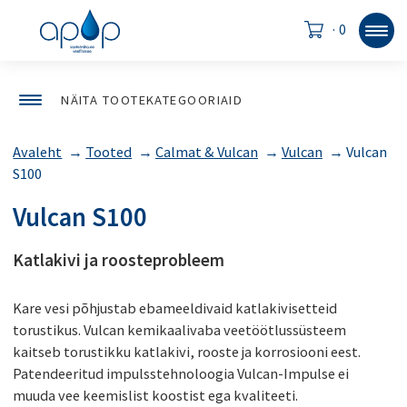
·
0
NÄITA TOOTEKATEGOORIAID
Avaleht
→
Tooted
→
Calmat & Vulcan
→
Vulcan
→
Vulcan
S100
Vulcan S100
Katlakivi ja roosteprobleem
Kare vesi põhjustab ebameeldivaid katlakivisetteid
torustikus. Vulcan kemikaalivaba veetöötlussüsteem
kaitseb torustikku katlakivi, rooste ja korrosiooni eest.
Patendeeritud impulsstehnoloogia Vulcan-Impulse ei
muuda vee keemislist koostist ega kvaliteeti.