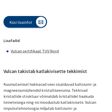
Küsi lisainfot
Lisafailid
Vulcan sertifikaat TUV Nord
Vulcan takistab katlakivisette tekkimist
Kuumutamisel hakkavad vees sisalduvad kaltsiumi- ja
magneesiumiühendid kristalliseeruma. Tekkivad
kristallide struktuur võimaldab kristallidel haakuda
teineteisega ning nii moodustub katlakivisete. Vulcan
impulsstehnoloogia mõjutab kaltsiumi- ja