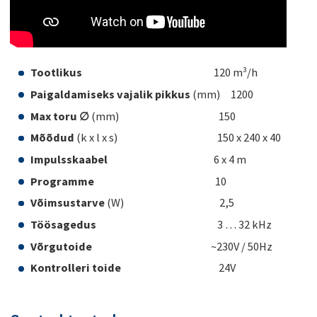
Tootlikus
120 m³/h
Paigaldamiseks vajalik pikkus
(mm) 1200
Max toru ∅
(mm) 150
Mõõdud
(k x l x s) 150 x 240 x 40
Impulsskaabel
6 x 4 m
Programme
10
Võimsustarve
(W) 2,5
Töösagedus
3 … 32 kHz
Võrgutoide
~230V / 50Hz
Kontrolleri toide
24V