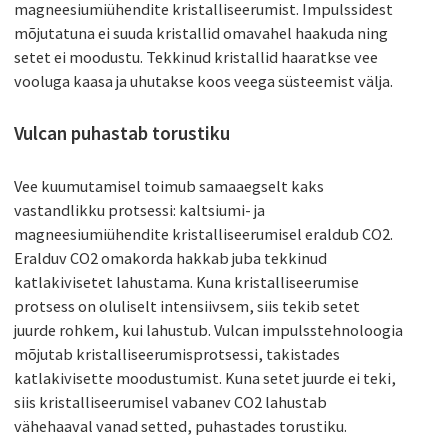
magneesiumiühendite kristalliseerumist. Impulssidest
mõjutatuna ei suuda kristallid omavahel haakuda ning
setet ei moodustu. Tekkinud kristallid haaratkse vee
vooluga kaasa ja uhutakse koos veega süsteemist välja.
Vulcan puhastab torustiku
Vee kuumutamisel toimub samaaegselt kaks
vastandlikku protsessi: kaltsiumi- ja
magneesiumiühendite kristalliseerumisel eraldub CO2.
Eralduv CO2 omakorda hakkab juba tekkinud
katlakivisetet lahustama. Kuna kristalliseerumise
protsess on oluliselt intensiivsem, siis tekib setet
juurde rohkem, kui lahustub. Vulcan impulsstehnoloogia
mõjutab kristalliseerumisprotsessi, takistades
katlakivisette moodustumist. Kuna setet juurde ei teki,
siis kristalliseerumisel vabanev CO2 lahustab
vähehaaval vanad setted, puhastades torustiku.