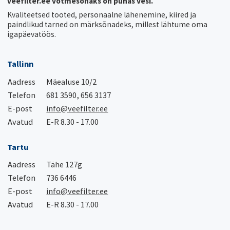
veefilter.ee võtmesõnaks on puhas vesi.
Kvaliteetsed tooted, personaalne lähenemine, kiired ja
paindlikud tarned on märksõnadeks, millest lähtume oma
igapäevatöös.
Tallinn
Aadress
Mäealuse 10/2
Telefon
681 3590, 656 3137
E-post
info@veefilter.ee
Avatud
E-R 8.30 - 17.00
Tartu
Aadress
Tähe 127g
Telefon
736 6446
E-post
info@veefilter.ee
Avatud
E-R 8.30 - 17.00