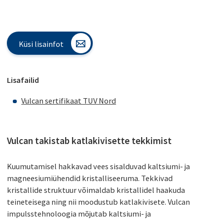
Küsi lisainfot
Lisafailid
Vulcan sertifikaat TUV Nord
Vulcan takistab katlakivisette tekkimist
Kuumutamisel hakkavad vees sisalduvad kaltsiumi- ja
magneesiumiühendid kristalliseeruma. Tekkivad
kristallide struktuur võimaldab kristallidel haakuda
teineteisega ning nii moodustub katlakivisete. Vulcan
impulsstehnoloogia mõjutab kaltsiumi- ja