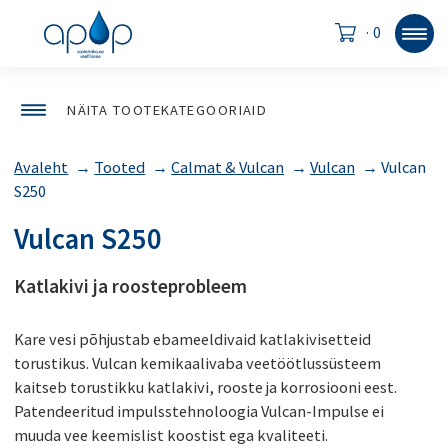
·
0
NÄITA TOOTEKATEGOORIAID
Avaleht
→
Tooted
→
Calmat & Vulcan
→
Vulcan
→
Vulcan
S250
Vulcan S250
Katlakivi ja roosteprobleem
Kare vesi põhjustab ebameeldivaid katlakivisetteid
torustikus. Vulcan kemikaalivaba veetöötlussüsteem
kaitseb torustikku katlakivi, rooste ja korrosiooni eest.
Patendeeritud impulsstehnoloogia Vulcan-Impulse ei
muuda vee keemislist koostist ega kvaliteeti.