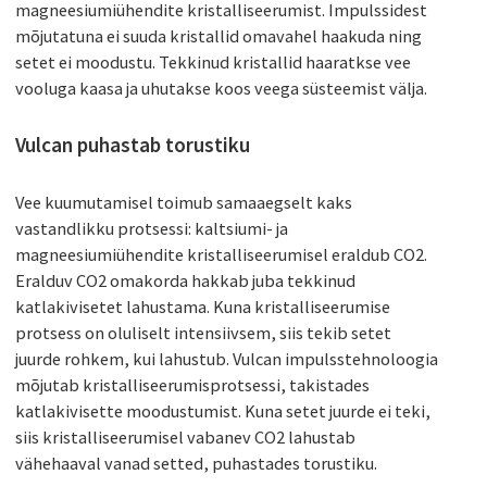
magneesiumiühendite kristalliseerumist. Impulssidest
mõjutatuna ei suuda kristallid omavahel haakuda ning
setet ei moodustu. Tekkinud kristallid haaratkse vee
vooluga kaasa ja uhutakse koos veega süsteemist välja.
Vulcan puhastab torustiku
Vee kuumutamisel toimub samaaegselt kaks
vastandlikku protsessi: kaltsiumi- ja
magneesiumiühendite kristalliseerumisel eraldub CO2.
Eralduv CO2 omakorda hakkab juba tekkinud
katlakivisetet lahustama. Kuna kristalliseerumise
protsess on oluliselt intensiivsem, siis tekib setet
juurde rohkem, kui lahustub. Vulcan impulsstehnoloogia
mõjutab kristalliseerumisprotsessi, takistades
katlakivisette moodustumist. Kuna setet juurde ei teki,
siis kristalliseerumisel vabanev CO2 lahustab
vähehaaval vanad setted, puhastades torustiku.