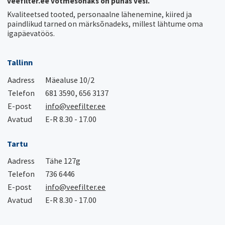
veefilter.ee võtmesõnaks on puhas vesi.
Kvaliteetsed tooted, personaalne lähenemine, kiired ja
paindlikud tarned on märksõnadeks, millest lähtume oma
igapäevatöös.
Tallinn
Aadress
Mäealuse 10/2
Telefon
681 3590, 656 3137
E-post
info@veefilter.ee
Avatud
E-R 8.30 - 17.00
Tartu
Aadress
Tähe 127g
Telefon
736 6446
E-post
info@veefilter.ee
Avatud
E-R 8.30 - 17.00