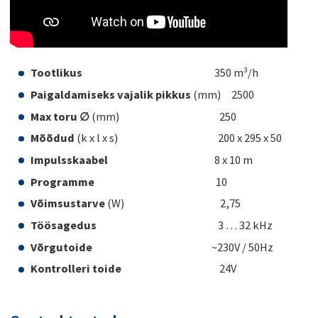
Tootlikus
350 m³/h
Paigaldamiseks vajalik pikkus
(mm) 2500
Max toru ∅
(mm) 250
Mõõdud
(k x l x s) 200 x 295 x 50
Impulsskaabel
8 x 10 m
Programme
10
Võimsustarve
(W) 2,75
Töösagedus
3 … 32 kHz
Võrgutoide
~230V / 50Hz
Kontrolleri toide
24V