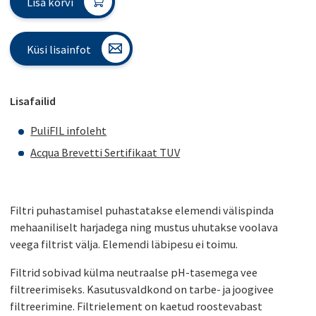
Lisa korvi
Küsi lisainfot
Lisafailid
PuliFIL infoleht
Acqua Brevetti Sertifikaat TUV
Filtri puhastamisel puhastatakse elemendi välispinda
mehaaniliselt harjadega ning mustus uhutakse voolava
veega filtrist välja. Elemendi läbipesu ei toimu.
Filtrid sobivad külma neutraalse pH-tasemega vee
filtreerimiseks. Kasutusvaldkond on tarbe- ja joogivee
filtreerimine. Filtrielement on kaetud roostevabast