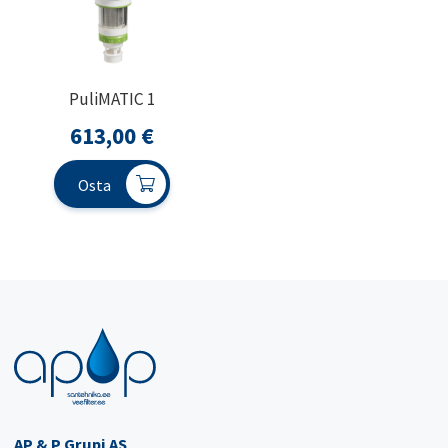
PuliMATIC 1
613,00
€
Osta
AP & P Grupi AS