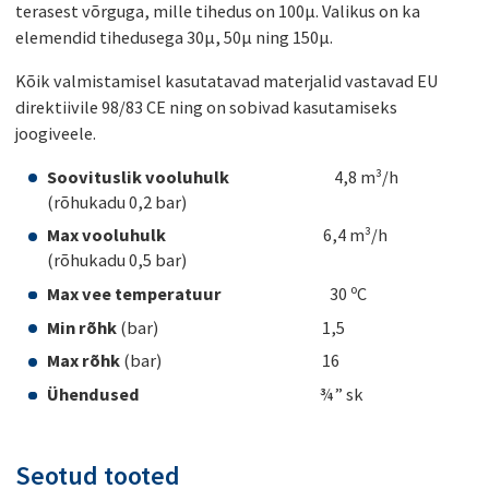
terasest võrguga, mille tihedus on 100µ. Valikus on ka
elemendid tihedusega 30µ, 50µ ning 150µ.
Kõik valmistamisel kasutatavad materjalid vastavad EU
direktiivile 98/83 CE ning on sobivad kasutamiseks
joogiveele.
Soovituslik vooluhulk
4,8 m³/h
(rõhukadu 0,2 bar)
Max vooluhulk
6,4 m³/h
(rõhukadu 0,5 bar)
Max vee temperatuur
30 ºC
Min rõhk
(bar) 1,5
Max rõhk
(bar) 16
Ühendused
¾” sk
Seotud tooted