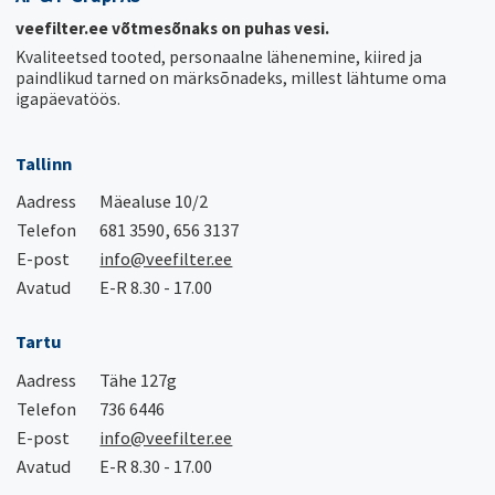
veefilter.ee võtmesõnaks on puhas vesi.
Kvaliteetsed tooted, personaalne lähenemine, kiired ja
paindlikud tarned on märksõnadeks, millest lähtume oma
igapäevatöös.
Tallinn
Aadress
Mäealuse 10/2
Telefon
681 3590, 656 3137
E-post
info@veefilter.ee
Avatud
E-R 8.30 - 17.00
Tartu
Aadress
Tähe 127g
Telefon
736 6446
E-post
info@veefilter.ee
Avatud
E-R 8.30 - 17.00