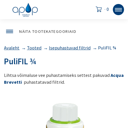
·
0
NÄITA TOOTEKATEGOORIAID
Avaleht
→
Tooted
→
Isepuhastuvad filtrid
→
PuliFIL ¾
PuliFIL ¾
Lihtsa võimaluse vee puhastamiseks settest pakuvad
Acqua
Brevetti
puhastatavad filtrid.