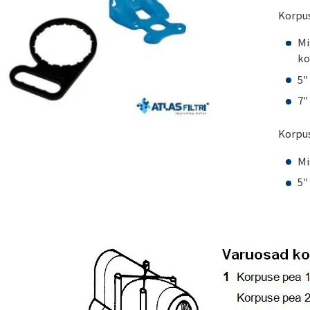
Korpus
Mi
ko
5″
7″
Korpus
Mi
5″