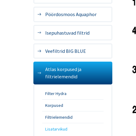
Pöördosmoos Aquaphor
Isepuhastuvad filtrid
Veefiltrid BIG BLUE
Atlas korpused ja
filtrielemendid
Filter Hydra
Korpused
Filtrielemendid
Lisatarvikud