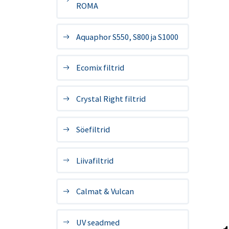
ROMA
Aquaphor S550, S800 ja S1000
Ecomix filtrid
Crystal Right filtrid
Söefiltrid
Liivafiltrid
Calmat & Vulcan
UV seadmed