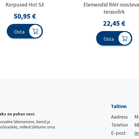
Korpused Hot SX
Elemendid RAH roostev
terasvõrk
50,95
€
22,45
€
Osta
Osta
Tallinn
aks on puhas vesi.
Aadress
Mä
onaalne lähenemine, kiired ja
Telefon
68
ksõnadeks, millest lähtume oma
E-post
in