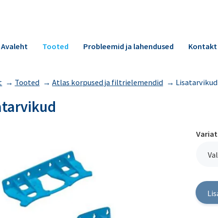
Avaleht
Tooted
Probleemid ja lahendused
Kontakt
t
→
Tooted
→
Atlas korpused ja filtrielemendid
→
Lisatarvikud
atarvikud
Varia
Val
Lis