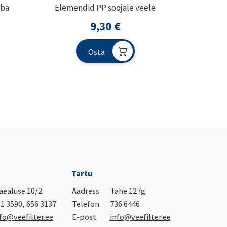
aba
Elemendid PP soojale veele
9,30
€
Osta
Tartu
ealuse 10/2
Aadress
Tähe 127g
1 3590, 656 3137
Telefon
736 6446
fo@veefilter.ee
E-post
info@veefilter.ee