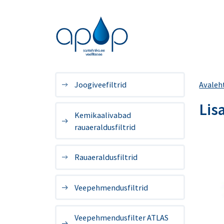
Joogiveefiltrid
Avaleh
Lis
Kemikaalivabad
rauaeraldusfiltrid
Rauaeraldusfiltrid
Veepehmendusfiltrid
Veepehmendusfilter ATLAS