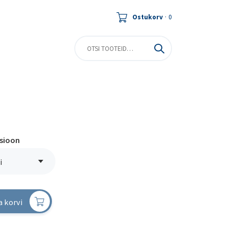
Ostukorv
·
0
tsioon
i
a korvi