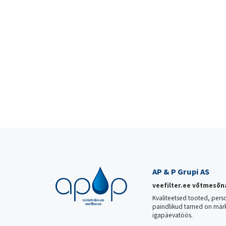
AP & P Grupi AS
veefilter.ee võtmesõn
Kvaliteetsed tooted, pers
paindlikud tarned on mär
igapäevatöös.