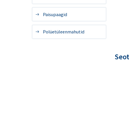
Paisupaagid
Polüetüleenmahutid
Seo