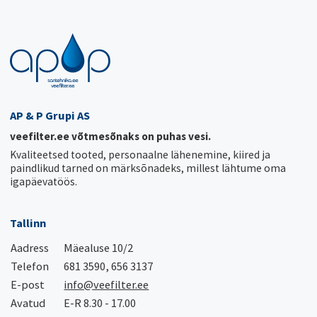
AP & P Grupi AS
veefilter.ee võtmesõnaks on puhas vesi.
Kvaliteetsed tooted, personaalne lähenemine, kiired ja
paindlikud tarned on märksõnadeks, millest lähtume oma
igapäevatöös.
Tallinn
Aadress
Mäealuse 10/2
Telefon
681 3590, 656 3137
E-post
info@veefilter.ee
Avatud
E-R 8.30 - 17.00