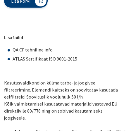
Lisa korvi
Lisafailid
QA CF tehniline info
ATLAS Sertifikaat ISO 9001-2015
Kasutusvaldkond on külma tarbe- ja joogivee
filtreerimine. Elemendi kaitseks on soovitatav kasutada
eelfiltreid. Soovituslik vooluhulk 50 l/h.
Kõik valmistamisel kasutatavad materjalid vastavad EU
direktiivile 80/778 ning on sobivad kasutamiseks
joogiveele.