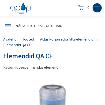
·
0
NÄITA TOOTEKATEGOORIAID
Avaleht
→
Tooted
→
Atlas korpused ja filtrielemendid
→
Elemendid QA CF
Elemendid QA CF
Kationiit veepehmendus element.