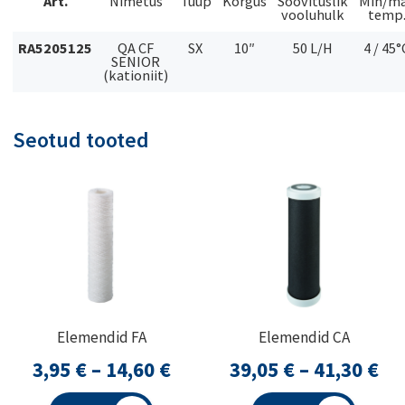
Art.
Nimetus
Tüüp
Kõrgus
Soovituslik
Min/m
vooluhulk
temp
RA5205125
QA CF
SX
10″
50 L/H
4 / 45°
SENIOR
(kationiit)
Seotud tooted
Elemendid FA
Elemendid CA
Hinnavahemik:
Hi
3,95
€
–
14,60
€
39,05
€
–
41,30
€
3,95 €
39