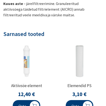
Kuues aste
– järelfiltreerimine. Granuleeritud
aktiivsöega täidetud filtrielement (AICRO) annab
filtreeritud veele meeldiva ja värske maitse.
Sarnased tooted
Aktiivsöe element
Elemendid PS
12,40
€
3,10
€