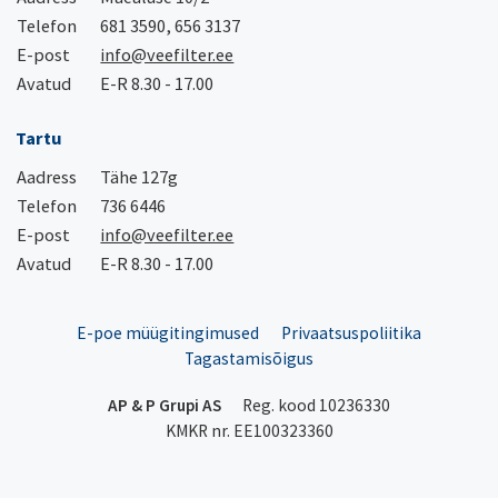
Telefon
681 3590, 656 3137
E-post
info@veefilter.ee
Avatud
E-R 8.30 - 17.00
Tartu
Aadress
Tähe 127g
Telefon
736 6446
E-post
info@veefilter.ee
Avatud
E-R 8.30 - 17.00
E-poe müügitingimused
Privaatsuspoliitika
Tagastamisõigus
AP & P Grupi AS
Reg. kood 10236330
KMKR nr. EE100323360