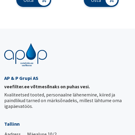
Osta
Osta
AP & P Grupi AS
veefilter.ee võtmesõnaks on puhas vesi.
Kvaliteetsed tooted, personaalne lähenemine, kiired ja
paindlikud tarned on märksõnadeks, millest lähtume oma
igapäevatöös.
Tallinn
Aadress
Mäealuse 10/2