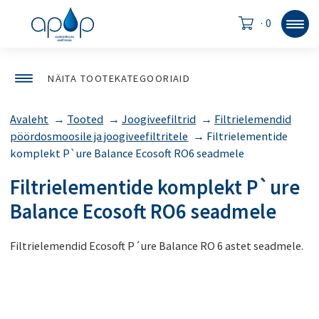
·
0
NÄITA TOOTEKATEGOORIAID
Avaleht
→
Tooted
→
Joogiveefiltrid
→
Filtrielemendid
pöördosmoosile ja joogiveefiltritele
→
Filtrielementide
komplekt P`ure Balance Ecosoft RO6 seadmele
Filtrielementide komplekt P`ure
Balance Ecosoft RO6 seadmele
Filtrielemendid Ecosoft P´ure Balance RO 6 astet seadmele.