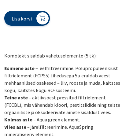
Lisa korvi
Komplekt sisaldab vahetuselemente (5 tk):
Esimene aste
– eelfiltreerimine. Polüpropüleenkiust
filtrielement (FCPS5) tihedusega 5µ eraldab veest
mehhaanilised osakesed – liiv, rooste ja muda, kaitstes
kogu, kaitstes kogu RO-süsteemi.
Teine aste
– aktiivsöest pressitud filtrielement
(FCCBL), mis vähendab kloori, pestitsiidide ning teiste
orgaaniliste ja oksüdeerivate ainete sisaldust vees.
Kolmas aste
– Aqua green element.
Viies aste
– järelfiltreerimine. AquaSpring
mineraliseeriv element.