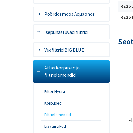
RE25
Pöördosmoos Aquaphor
RE25
Isepuhastuvad filtrid
Seo
Veefiltrid BIG BLUE
Atlas korpused ja
filtrielemendid
Filter Hydra
Korpused
Filtrielemendid
El
Lisatarvikud