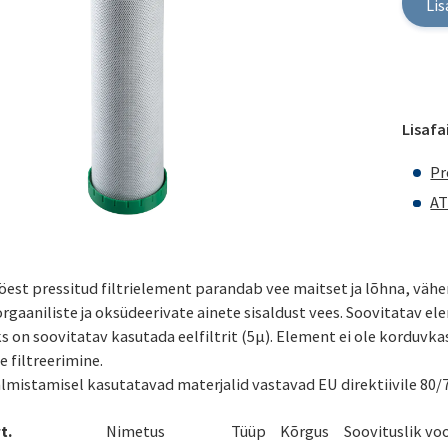
Lis
Lisafai
Pr
AT
öest pressitud filtrielement parandab vee maitset ja lõhna, vähe
orgaaniliste ja oksüdeerivate ainete sisaldust vees. Soovitatav 
s on soovitatav kasutada eelfiltrit (5µ). Element ei ole korduvk
e filtreerimine.
lmistamisel kasutatavad materjalid vastavad EU direktiivile 80/
t.
Nimetus
Tüüp
Kõrgus
Soovituslik vo