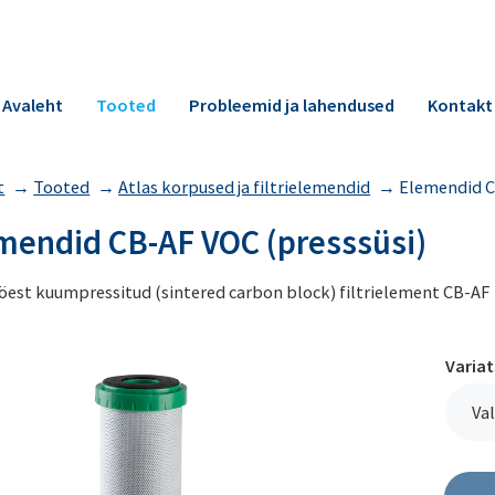
Avaleht
Tooted
Probleemid ja lahendused
Kontakt
t
→
Tooted
→
Atlas korpused ja filtrielemendid
→
Elemendid C
mendid CB-AF VOC (presssüsi)
söest kuumpressitud (sintered carbon block) filtrielement CB-AF
Varia
Val