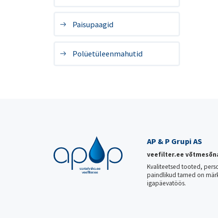
Paisupaagid
Polüetüleenmahutid
AP & P Grupi AS
veefilter.ee võtmesõn
Kvaliteetsed tooted, pers
paindlikud tarned on mär
igapäevatöös.