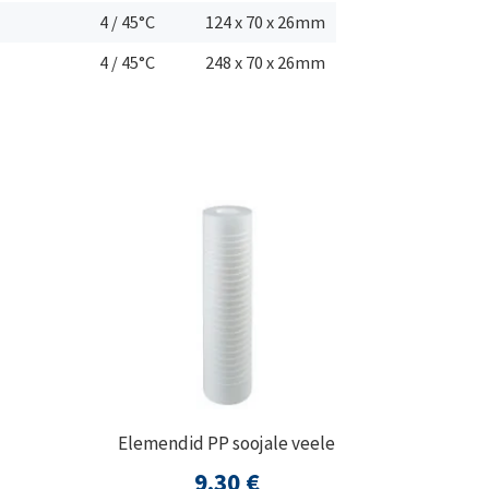
4 / 45°C
124 x 70 x 26mm
4 / 45°C
248 x 70 x 26mm
Elemendid PP soojale veele
9,30
€