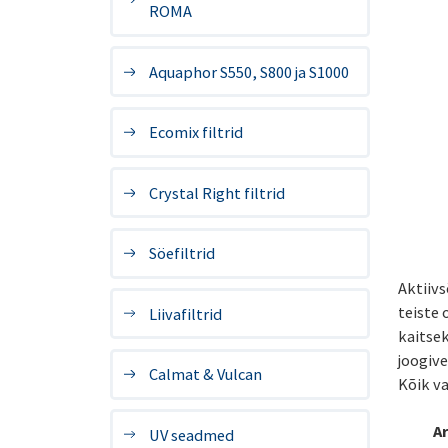
ROMA
Aquaphor S550, S800 ja S1000
Ecomix filtrid
Crystal Right filtrid
Söefiltrid
Aktiivs
teiste 
Liivafiltrid
kaitsek
joogive
Calmat & Vulcan
Kõik va
Ar
UV seadmed