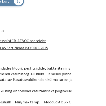
a korvi
lid
esssüsi CB-AF VOC tooteleht
LAS Sertifikaat ISO 9001-2015
ndades kloori, pestitsiidide, bakterite ning
elemendi kasutusaeg 3-6 kuud. Elemendi pinna
asutatav. Kasutusvaldkond on külma tarbe- ja
778 ning on sobivad kasutamiseks joogiveele.
oluhulk
Min/max temp.
Mõõdud A x B x C