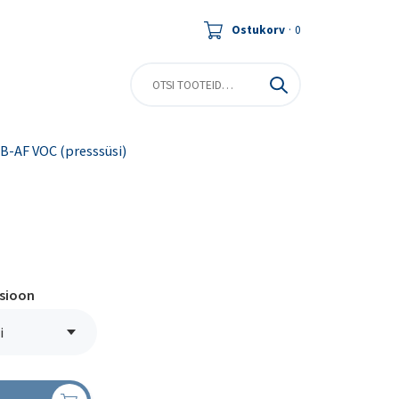
Ostukorv
·
0
B-AF VOC (presssüsi)
tsioon
i