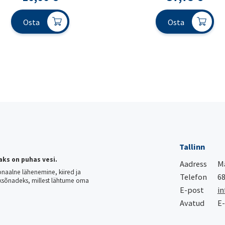
Osta
Osta
Tallinn
aks on puhas vesi.
Aadress
Mä
onaalne lähenemine, kiired ja
Telefon
68
ksõnadeks, millest lähtume oma
E-post
in
Avatud
E-