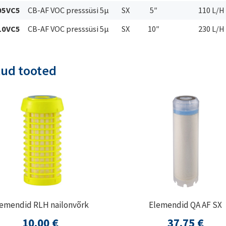
05VC5
CB-AF VOC presssüsi 5µ
SX
5″
110 L/H
10VC5
CB-AF VOC presssüsi 5µ
SX
10″
230 L/H
tud tooted
emendid RLH nailonvõrk
Elemendid QA AF SX
10,00
€
37,75
€