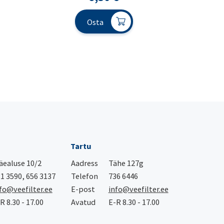
Osta
Tartu
ealuse 10/2
Aadress
Tähe 127g
1 3590, 656 3137
Telefon
736 6446
fo@veefilter.ee
E-post
info@veefilter.ee
R 8.30 - 17.00
Avatud
E-R 8.30 - 17.00