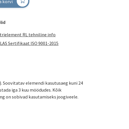
a korvi
lid
ltrielement RL tehniline info
LAS Sertifikaat ISO 9001-2015
e). Soovitatav elemendi kasutusaeg kuni 24
stada iga 3 kuu möödudes. Kõik
ing on sobivad kasutamiseks joogiveele.