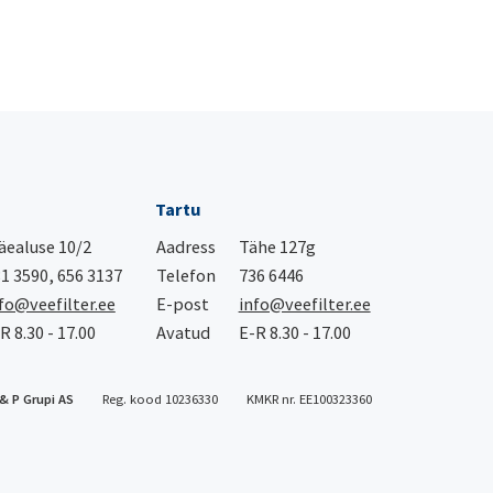
Tartu
ealuse 10/2
Aadress
Tähe 127g
1 3590, 656 3137
Telefon
736 6446
fo@veefilter.ee
E-post
info@veefilter.ee
R 8.30 - 17.00
Avatud
E-R 8.30 - 17.00
& P Grupi AS
Reg. kood 10236330
KMKR nr. EE100323360