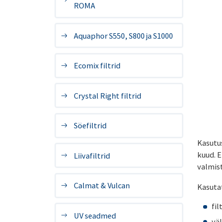
ROMA
Aquaphor S550, S800 ja S1000
Ecomix filtrid
Crystal Right filtrid
Söefiltrid
Kasutus
kuud. 
Liivafiltrid
valmist
Calmat & Vulcan
Kasuta
fil
UV seadmed
vä