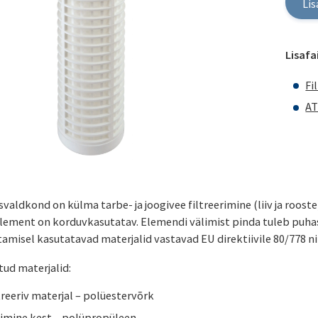
Lis
Lisafai
Fi
AT
valdkond on külma tarbe- ja joogivee filtreerimine (liiv ja roost
Element on korduvkasutatav. Elemendi välimist pinda tuleb puha
amisel kasutatavad materjalid vastavad EU direktiivile 80/778 n
tud materjalid:
treeriv materjal – polüestervõrk
limine kest – polüpropüleen