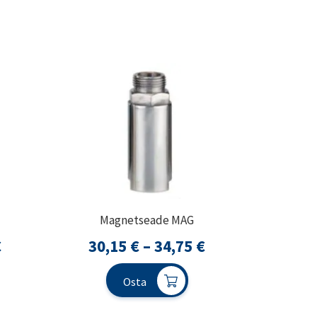
Magnetseade MAG
Hinnavahemik:
Hinnavahemik:
€
30,15
€
–
34,75
€
15,05 €
30,15 €
Osta
kuni
kuni
48,95 €
34,75 €