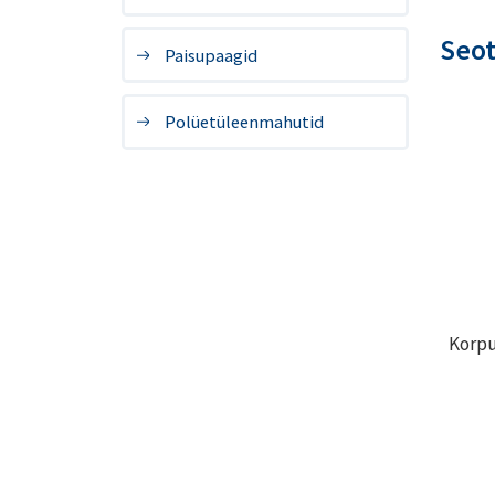
Seo
Paisupaagid
Polüetüleenmahutid
Korpu