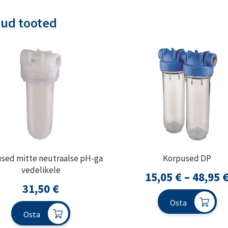
tud tooted
sed mitte neutraalse pH-ga
Korpused DP
vedelikele
15,05
€
–
48,95
31,50
€
Osta
Osta