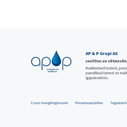
AP & P Grupi AS
veefilter.ee võtmesõn
Kvaliteetsed tooted, pers
paindlikud tarned on mär
igapäevatöös.
E-poe müügitingimused
Privaatsuspoliitika
Tagastami