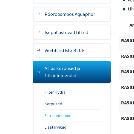
ti
Pöördosmoos Aquaphor
Ar
Isepuhastuvad filtrid
RA50
Veefiltrid BIG BLUE
RA50
Atlas korpused ja
RA50
filtrielemendid
RA50
Filter Hydra
RA50
Korpused
Filtrielemendid
RA50
Lisatarvikud