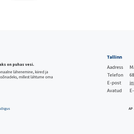
Tallinn
aks on puhas vesi.
Aadress
Mä
onaalne lähenemine, kiired ja
Telefon
68
ksõnadeks, millest lähtume oma
E-post
in
Avatud
E-
sõigus
AP 