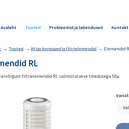
Avaleht
Tooted
Probleemid ja lahendused
Kontakt
t
→
Tooted
→
Atlas korpused ja filtrielemendid
→
Elemendid 
mendid RL
tervõrgust filtrielemendid RL valmistatakse tihedusega 50µ.
Varia
Val