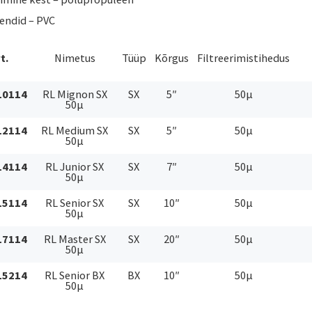
hendid – PVC
t.
Nimetus
Tüüp
Kõrgus
Filtreerimistihedus
10114
RL Mignon SX
SX
5″
50µ
50µ
12114
RL Medium SX
SX
5″
50µ
50µ
14114
RL Junior SX
SX
7″
50µ
50µ
15114
RL Senior SX
SX
10″
50µ
50µ
17114
RL Master SX
SX
20″
50µ
50µ
15214
RL Senior BX
BX
10″
50µ
50µ