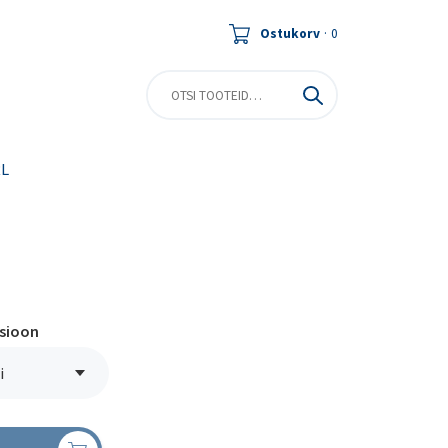
Ostukorv
·
0
RL
tsioon
i