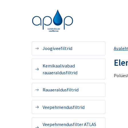
Joogiveefiltrid
Avaleh
Ele
Kemikaalivabad
rauaeraldusfiltrid
Polües
Rauaeraldusfiltrid
Veepehmendusfiltrid
Veepehmendusfilter ATLAS