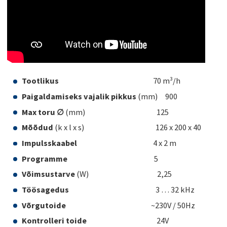
Tootlikus
70 m³/h
Paigaldamiseks vajalik pikkus
(mm) 900
Max toru ∅
(mm) 125
Mõõdud
(k x l x s) 126 x 200 x 40
Impulsskaabel
4 x 2 m
Programme
5
Võimsustarve
(W) 2,25
Töösagedus
3 … 32 kHz
Võrgutoide
~230V / 50Hz
Kontrolleri toide
24V