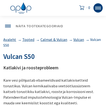
·
0
NÄITA TOOTEKATEGOORIAID
Avaleht
→
Tooted
→
Calmat & Vulcan
→
Vulcan
→
Vulcan
S50
Vulcan S50
Katlakivi ja roosteprobleem
Kare vesi põhjustab ebameeldivaid katlakivisetteid
torustikus. Vulcan kemikaalivaba veetöötlussüsteem
kaitseb torustikku katlakivi, rooste ja korrosiooni eest.
Patendeeritud impulsstehnoloogia Vulcan-Impulse ei
muuda vee keemislist koostist ega kvaliteeti.