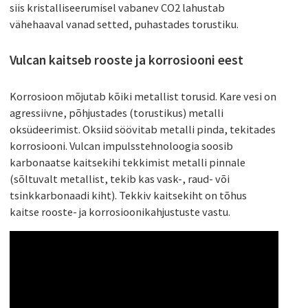
siis kristalliseerumisel vabanev CO2 lahustab
vähehaaval vanad setted, puhastades torustiku.
Vulcan kaitseb rooste ja korrosiooni eest
Korrosioon mõjutab kõiki metallist torusid. Kare vesi on
agressiivne, põhjustades (torustikus) metalli
oksüdeerimist. Oksiid söövitab metalli pinda, tekitades
korrosiooni. Vulcan impulsstehnoloogia soosib
karbonaatse kaitsekihi tekkimist metalli pinnale
(sõltuvalt metallist, tekib kas vask-, raud- või
tsinkkarbonaadi kiht). Tekkiv kaitsekiht on tõhus
kaitse rooste- ja korrosioonikahjustuste vastu.