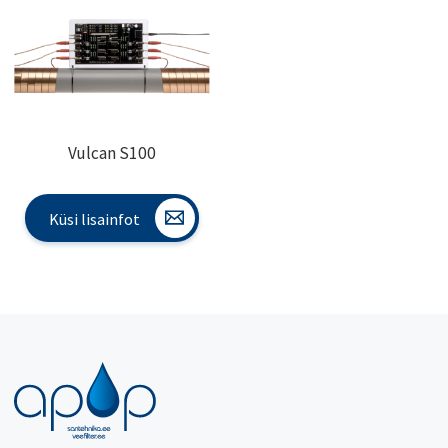
Vulcan S100
Küsi lisainfot