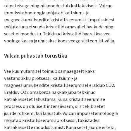
teineteisega ning nii moodustub katlakivisete. Vulcan
impulsstehnoloogia mõjutab kaltsiumi- ja
magneesiumiühendite kristalliseerumist. Impulssidest
mõjutatuna ei suuda kristallid omavahel haakuda ning
setet ei moodustu. Tekkinud kristallid haaratkse vee
vooluga kaasa ja uhutakse koos veega süsteemist välja.
Vulcan puhastab torustiku
Vee kuumutamisel toimub samaaegselt kaks
vastandlikku protsessi: kaltsiumi- ja
magneesiumiühendite kristalliseerumisel eraldub CO2.
Eralduv CO2 omakorda hakkab juba tekkinud
katlakivisetet lahustama. Kuna kristalliseerumise
protsess on oluliselt intensiivsem, siis tekib setet
juurde rohkem, kui lahustub. Vulcan impulsstehnoloogia
mõjutab kristalliseerumisprotsessi, takistades
katlakivisette moodustumist. Kuna setet juurde ei teki,