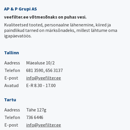
AP & P Grupi AS
veefilter.ee võtmesõnaks on puhas vesi.
Kvaliteetsed tooted, personaalne lähenemine, kiired ja
paindlikud tarned on märksõnadeks, millest lähtume oma
igapäevatöös.
Tallinn
Aadress
Mäealuse 10/2
Telefon
681 3590, 656 3137
E-post
info@veefilter.ee
Avatud
E-R 8.30 - 17.00
Tartu
Aadress
Tähe 127g
Telefon
736 6446
E-post
info@veefilter.ee