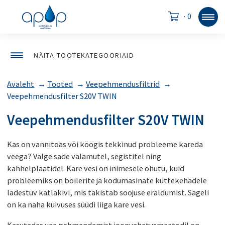
·
0
NÄITA TOOTEKATEGOORIAID
Avaleht
→
Tooted
→
Veepehmendusfiltrid
→
Veepehmendusfilter S20V TWIN
Veepehmendusfilter S20V TWIN
Kas on vannitoas või köögis tekkinud probleeme kareda
veega? Valge sade valamutel, segistitel ning
kahhelplaatidel. Kare vesi on inimesele ohutu, kuid
probleemiks on boilerite ja kodumasinate küttekehadele
ladestuv katlakivi, mis takistab soojuse eraldumist. Sageli
on ka naha kuivuses süüdi liiga kare vesi.
Kasutades vee pehmendamist ioonvahetusmeetodil on