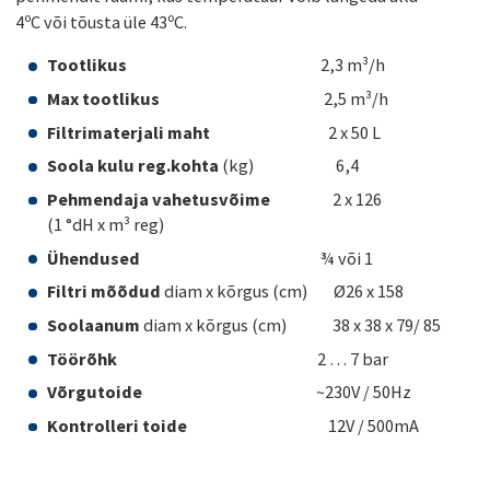
4ºC või tõusta üle 43ºC.
Tootlikus
2,3 m³/h
Max tootlikus
2,5 m³/h
Filtrimaterjali maht
2 x 50 L
Soola kulu reg.kohta
(kg) 6,4
Pehmendaja vahetusvõime
2 x 126
(1 °dH x m³ reg)
Ühendused
¾ või 1
Filtri mõõdud
diam x kõrgus (cm) Ø26 x 158
Soolaanum
diam x kõrgus (cm) 38 x 38 x 79/ 85
Töörõhk
2 … 7 bar
Võrgutoide
~230V / 50Hz
Kontrolleri toide
12V / 500mA