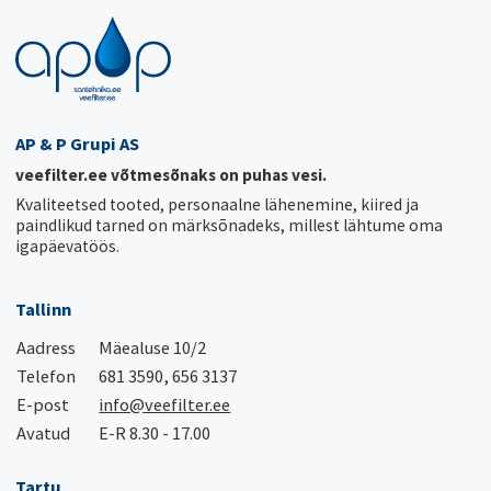
AP & P Grupi AS
veefilter.ee võtmesõnaks on puhas vesi.
Kvaliteetsed tooted, personaalne lähenemine, kiired ja
paindlikud tarned on märksõnadeks, millest lähtume oma
igapäevatöös.
Tallinn
Aadress
Mäealuse 10/2
Telefon
681 3590, 656 3137
E-post
info@veefilter.ee
Avatud
E-R 8.30 - 17.00
Tartu