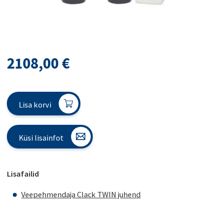
2108,00
€
Lisa korvi
Küsi lisainfot
Lisafailid
Veepehmendaja Clack TWIN juhend