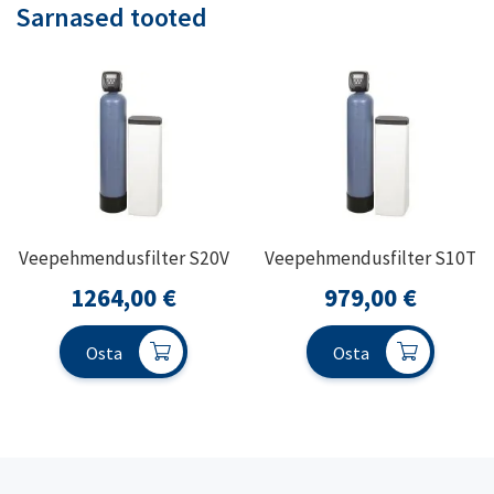
Sarnased tooted
Veepehmendusfilter S20V
Veepehmendusfilter S10T
1264,00
€
979,00
€
Osta
Osta