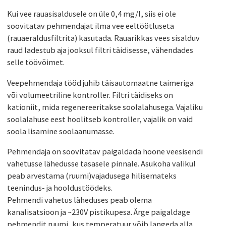
Kui vee rauasisaldusele on üle 0,4 mg/l, siis ei ole
soovitatav pehmendajat ilma vee eeltöötluseta
(rauaeraldusfiltrita) kasutada. Rauarikkas vees sisalduv
raud ladestub aja jooksul filtri täidisesse, vähendades
selle töövõimet.
Veepehmendaja tööd juhib täisautomaatne taimeriga
või volumeetriline kontroller. Filtri täidiseks on
kationiit, mida regenereeritakse soolalahusega. Vajaliku
soolalahuse eest hoolitseb kontroller, vajalik on vaid
soola lisamine soolaanumasse.
Pehmendaja on soovitatav paigaldada hoone veesisendi
vahetusse lähedusse tasasele pinnale. Asukoha valikul
peab arvestama (ruumi)vajadusega hilisemateks
teenindus- ja hooldustöödeks.
Pehmendi vahetus läheduses peab olema
kanalisatsioon ja ~230V pistikupesa. Ärge paigaldage
pehmendit ruumi, kus temperatuur võib langeda alla