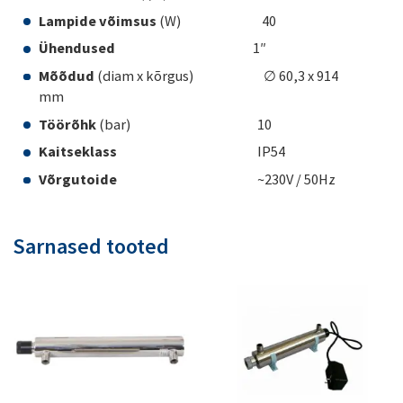
Lampide võimsus
(W) 40
Ühendused
1″
Mõõdud
(diam x kõrgus) ∅ 60,3 x 914
mm
Töörõhk
(bar) 10
Kaitseklass
IP54
Võrgutoide
~230V / 50Hz
Sarnased tooted