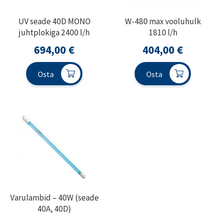
UV seade 40D MONO
W-480 max vooluhulk
juhtplokiga 2400 l/h
1810 l/h
694,00
€
404,00
€
Osta
Osta
Varulambid – 40W (seade
40A, 40D)