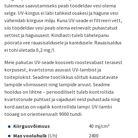
tulemuse saavutamiseks peab töödeldav vesi olema
selge. UV-kiirgus ei läbi tahkeid osakesi ja hägune vesi
vähendab kiirguse mõju. Kuna UV-seade ei filtreeri vett,
siis töödeldav vesi peab olema eelnevalt puhastatud
settest ja hägususest. Kindlasti tuleb tähelepanu
pöörata vee rauasisaldusele ja karedusele. Rauasisaldus
ei tohi ületada 0,2 mg/l.
Meie pakutav UV-seade koosneb roostevabast terasest
korpusest, kvartstorus asuvast UV-lambist ja
toiteplokist. Seadme tootlikkus sõltub kasutatavate
lampide võimsusest ning lampide arvust. Seadme
hooldus on lihtne – perioodiliselt tuleb kontrollida
kvartstorude puhtust ja vajadusel neid puhastada ning
kord aastas on vajalik kontrollida lampi. UV-lambi
tööaeg on orienteeruvalt 9000 tundi.
Kiirgusvõimsus
40 mj/cm²
Max vooluhulk
(l/h) 2400