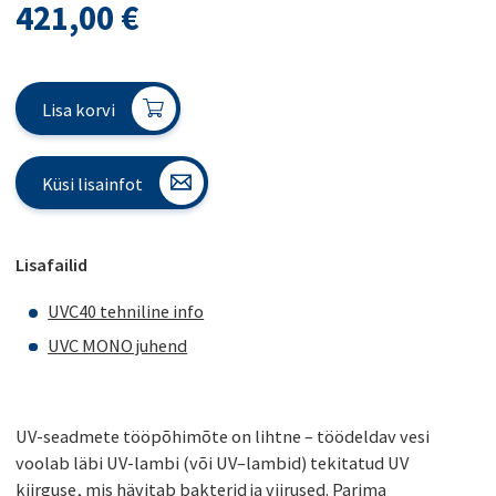
421,00
€
Lisa korvi
Küsi lisainfot
Lisafailid
UVC40 tehniline info
UVC MONO juhend
UV-seadmete tööpõhimõte on lihtne – töödeldav vesi
voolab läbi UV-lambi (või UV–lambid) tekitatud UV
kiirguse, mis hävitab bakterid ja viirused. Parima