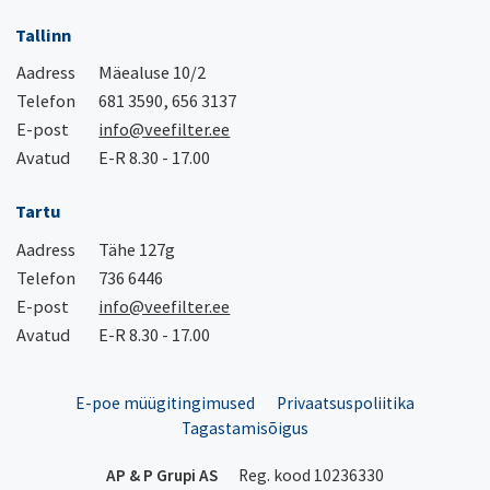
Tallinn
Aadress
Mäealuse 10/2
Telefon
681 3590, 656 3137
E-post
info@veefilter.ee
Avatud
E-R 8.30 - 17.00
Tartu
Aadress
Tähe 127g
Telefon
736 6446
E-post
info@veefilter.ee
Avatud
E-R 8.30 - 17.00
E-poe müügitingimused
Privaatsuspoliitika
Tagastamisõigus
AP & P Grupi AS
Reg. kood 10236330