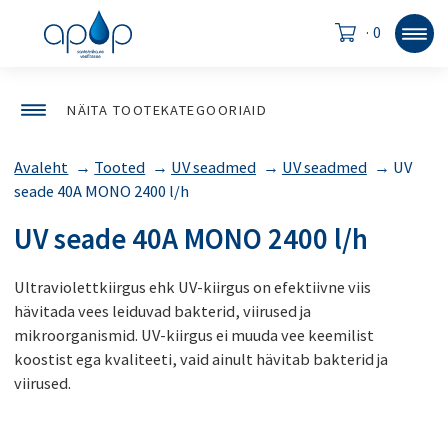
·
0
NÄITA TOOTEKATEGOORIAID
Avaleht
→
Tooted
→
UV seadmed
→
UV seadmed
→
UV
seade 40A MONO 2400 l/h
UV seade 40A MONO 2400 l/h
Ultraviolettkiirgus ehk UV-kiirgus on efektiivne viis
hävitada vees leiduvad bakterid, viirused ja
mikroorganismid. UV-kiirgus ei muuda vee keemilist
koostist ega kvaliteeti, vaid ainult hävitab bakterid ja
viirused.