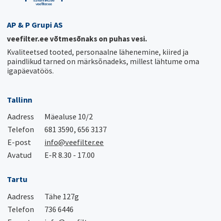
AP & P Grupi AS
veefilter.ee võtmesõnaks on puhas vesi.
Kvaliteetsed tooted, personaalne lähenemine, kiired ja
paindlikud tarned on märksõnadeks, millest lähtume oma
igapäevatöös.
Tallinn
Aadress
Mäealuse 10/2
Telefon
681 3590, 656 3137
E-post
info@veefilter.ee
Avatud
E-R 8.30 - 17.00
Tartu
Aadress
Tähe 127g
Telefon
736 6446