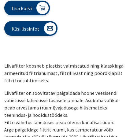
Lisa korvi
Küsi lisainfot
Liivafilter koosneb plastist valmistatud ning klaaskiuga
armeeritud filtrianumast, filtriliivast ning pöördklapist
filtri töö juhtimiseks.
Liivafilter on soovitatav paigaldada hoone veesisendi
vahetusse lähedusse tasasele pinnale. Asukoha valikul
peab arvestama (ruumi)vajadusega hilisemateks
teenindus- ja hooldustöödeks.
Filtri vahetus läheduses peab olema kanalisatsioon.
Ärge paigaldage filtrit ruumi, kus temperatuur võib
langeda alla 4ºC või tõusta üle 30ºC. Liivafiltri hooldus