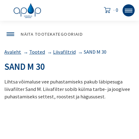
·
0
NÄITA TOOTEKATEGOORIAID
Avaleht
→
Tooted
→
Liivafiltrid
→
SAND M 30
SAND M 30
Lihtsa võimaluse vee puhastamiseks pakub läbipesuga
liivafilter Sand M. Liivafilter sobib külma tarbe- ja joogivee
puhastamiseks settest, roostest ja hägususest.