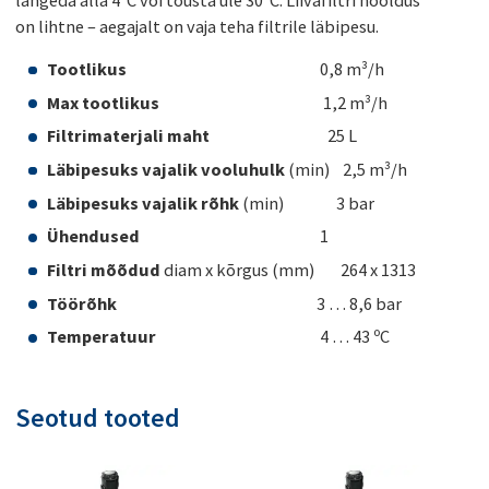
on lihtne – aegajalt on vaja teha filtrile läbipesu.
Tootlikus
0,8 m³/h
Max tootlikus
1,2 m³/h
Filtrimaterjali maht
25 L
Läbipesuks vajalik vooluhulk
(min) 2,5 m³/h
Läbipesuks vajalik rõhk
(min) 3 bar
Ühendused
1
Filtri mõõdud
diam x kõrgus (mm) 264 x 1313
Töörõhk
3 … 8,6 bar
Temperatuur
4 … 43 ºC
Seotud tooted