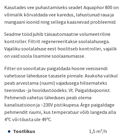
Kasutades vee puhastamiseks seadet Aquaphor 800 on
võimalik kõrvaldada vee karedus, lahustunud raua ja
mangaani ioonid ning sellega kaasnevad probleemid.
Seadme tööd juhib täisautomaatne volumeetriline
kontroller. Filtrit regenereeritakse soolalahusega.
Vajaliku soolalahuse eest hoolitseb kontroller, vajalik
on vaid soola lisamine soolaanumasse.
Filter on soovitatav paigaldada hoone veesisendi
vahetusse lähedusse tasasele pinnale. Asukoha valikul
peab arvestama (ruumi) vajadusega hilisemateks
teenindus- ja hooldustöödeks. Vt. Paigaldusjoonist.
Pehmendi vahetus läheduses peab olema
kanalisatsioon ja ~230V pistikupesa. Ärge paigaldage
pehmendit ruumi, kus temperatuur võib langeda alla
4ºC või tõusta üle 49ºC.
Tootlikus
1,5 m³/h