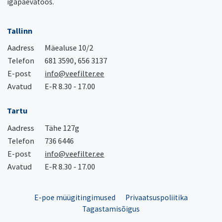
igapäevatöös.
Tallinn
Aadress
Mäealuse 10/2
Telefon
681 3590, 656 3137
E-post
info@veefilter.ee
Avatud
E-R 8.30 - 17.00
Tartu
Aadress
Tähe 127g
Telefon
736 6446
E-post
info@veefilter.ee
Avatud
E-R 8.30 - 17.00
E-poe müügitingimused
Privaatsuspoliitika
Tagastamisõigus