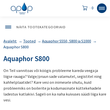
·
0
NÄITA TOOTEKATEGOORIAID
Avaleht
→
Tooted
→
Aquaphor S550, S800 ja S1000
→
Aquaphor S800
Aquaphor S800
On Teil vannitoas või köögis probleeme kareda veega ja
liigse rauaga? Valge/pruun sade valamutel, segistitel ning
kahhelplaatidel? Kare vesi on inimesele ohutu, kuid
probleemiks on boilerite ja kodumasinate küttekehadele
ladestuv katlakivi. Sageli on ka naha kuivuses süüdi liiga kare
vesi.