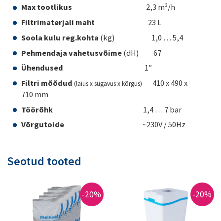
Max tootlikus
2,3 m³/h
Filtrimaterjali maht
23 L
Soola kulu reg.kohta
(kg) 1,0 … 5,4
Pehmendaja vahetusvõime
(dH) 67
Ühendused
1″
Filtri mõõdud
410 x 490 x
(laius x sügavus x kõrgus)
710 mm
Töörõhk
1,4 … 7 bar
Võrgutoide
~230V / 50Hz
Seotud tooted
-20%
-20%