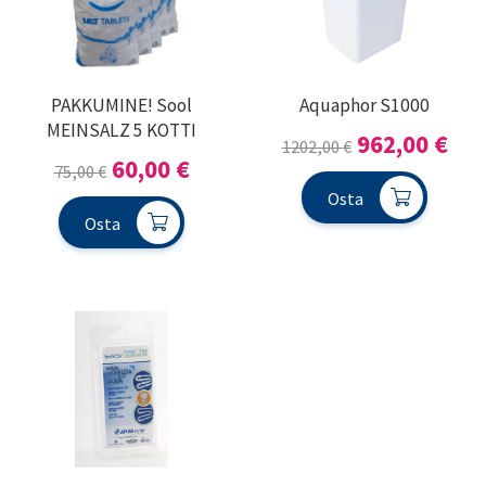
PAKKUMINE! Sool
Aquaphor S1000
MEINSALZ 5 KOTTI
Algne
Pra
962,00
€
1202,00
€
Algne
Praegune
60,00
€
hind
hin
75,00
€
hind
hind
Osta
oli:
on:
Osta
oli:
on:
1202,00 €.
962
75,00 €.
60,00 €.