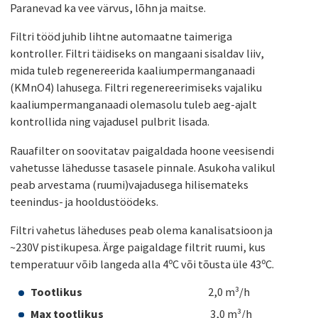
Paranevad ka vee värvus, lõhn ja maitse.
Filtri tööd juhib lihtne automaatne taimeriga
kontroller. Filtri täidiseks on mangaani sisaldav liiv,
mida tuleb regenereerida kaaliumpermanganaadi
(KMnO4) lahusega. Filtri regenereerimiseks vajaliku
kaaliumpermanganaadi olemasolu tuleb aeg-ajalt
kontrollida ning vajadusel pulbrit lisada.
Rauafilter on soovitatav paigaldada hoone veesisendi
vahetusse lähedusse tasasele pinnale. Asukoha valikul
peab arvestama (ruumi)vajadusega hilisemateks
teenindus- ja hooldustöödeks.
Filtri vahetus läheduses peab olema kanalisatsioon ja
~230V pistikupesa. Ärge paigaldage filtrit ruumi, kus
temperatuur võib langeda alla 4ºC või tõusta üle 43ºC.
Tootlikus
2,0 m³/h
Max tootlikus
3,0 m³/h