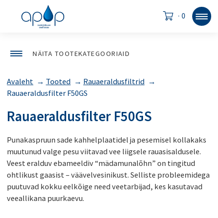
·
0
NÄITA TOOTEKATEGOORIAID
Avaleht
→
Tooted
→
Rauaeraldusfiltrid
→
Rauaeraldusfilter F50GS
Rauaeraldusfilter F50GS
Punakaspruun sade kahhelplaatidel ja pesemisel kollakaks
muutunud valge pesu viitavad vee liigsele rauasisaldusele.
Veest eralduv ebameeldiv “mädamunalõhn” on tingitud
ohtlikust gaasist – väävelvesinikust. Selliste probleemidega
puutuvad kokku eelkõige need veetarbijad, kes kasutavad
veeallikana puurkaevu.