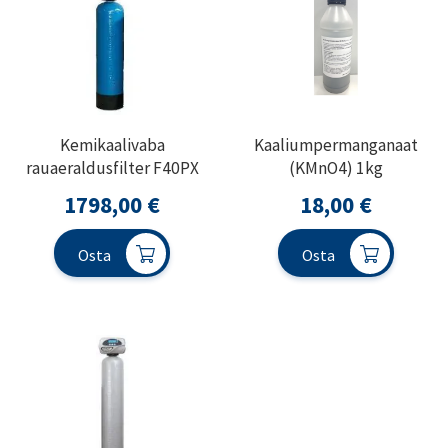
Kemikaalivaba
Kaaliumpermanganaat
rauaeraldusfilter F40PX
(KMnO4) 1kg
1798,00
€
18,00
€
Osta
Osta