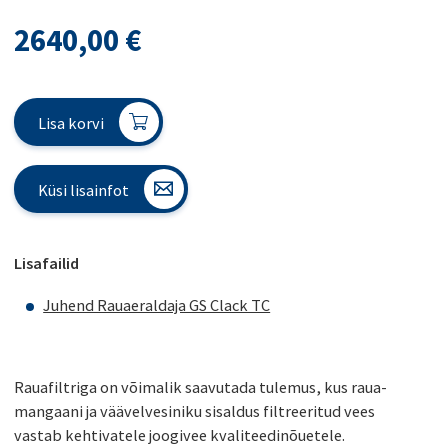
2640,00
€
Lisa korvi
Küsi lisainfot
Lisafailid
Juhend Rauaeraldaja GS Clack TC
Rauafiltriga on võimalik saavutada tulemus, kus raua-
mangaani ja väävelvesiniku sisaldus filtreeritud vees
vastab kehtivatele joogivee kvaliteedinõuetele.