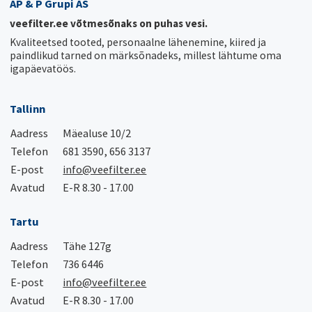
AP & P Grupi AS
veefilter.ee võtmesõnaks on puhas vesi.
Kvaliteetsed tooted, personaalne lähenemine, kiired ja
paindlikud tarned on märksõnadeks, millest lähtume oma
igapäevatöös.
Tallinn
Aadress
Mäealuse 10/2
Telefon
681 3590, 656 3137
E-post
info@veefilter.ee
Avatud
E-R 8.30 - 17.00
Tartu
Aadress
Tähe 127g
Telefon
736 6446
E-post
info@veefilter.ee
Avatud
E-R 8.30 - 17.00