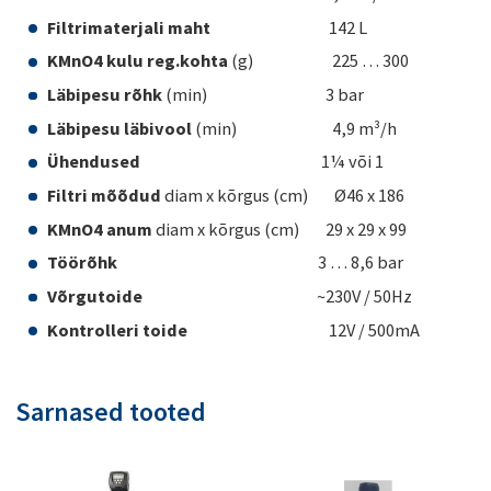
Filtrimaterjali maht
142 L
KMnO4 kulu reg.kohta
(g) 225 … 300
Läbipesu rõhk
(min) 3 bar
Läbipesu läbivool
(min) 4,9 m³/h
Ühendused
1¼ või 1
Filtri mõõdud
diam x kõrgus (cm) Ø46 x 186
KMnO4 anum
diam x kõrgus (cm) 29 x 29 x 99
Töörõhk
3 … 8,6 bar
Võrgutoide
~230V / 50Hz
Kontrolleri toide
12V / 500mA
Sarnased tooted