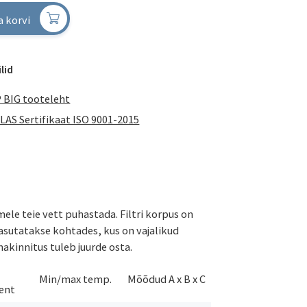
a korvi
lid
 BIG tooteleht
LAS Sertifikaat ISO 9001-2015
le teie vett puhastada. Filtri korpus on
asutatakse kohtades, kus on vajalikud
akinnitus tuleb juurde osta.
Min/max temp.
Mõõdud A x B x C
ment