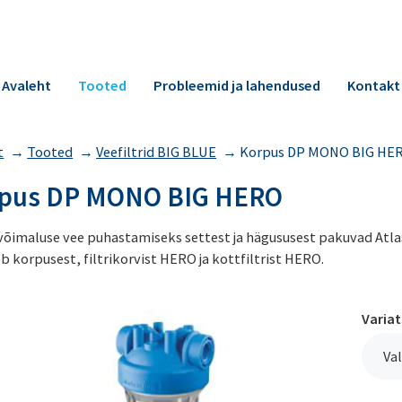
Avaleht
Tooted
Probleemid ja lahendused
Kontakt
t
→
Tooted
→
Veefiltrid BIG BLUE
→
Korpus DP MONO BIG HE
pus DP MONO BIG HERO
võimaluse vee puhastamiseks settest ja hägususest pakuvad Atlas 
 korpusest, filtrikorvist HERO ja kottfiltrist HERO.
Varia
Val