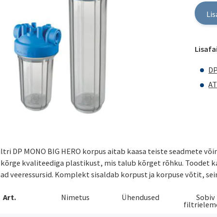
Lis
Lisafai
DP
AT
Filtri DP MONO BIG HERO korpus aitab kaasa teiste seadmete võime
 kõrge kvaliteediga plastikust, mis talub kõrget rõhku. Toodet k
d veeressursid. Komplekt sisaldab korpust ja korpuse võtit, sein
Art.
Nimetus
Ühendused
Sobiv
filtriele