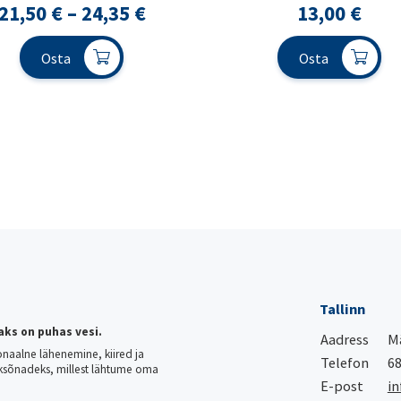
Hinnavahemik:
21,50
€
–
24,35
€
13,00
€
21,50 €
Osta
Osta
kuni
24,35 €
Tallinn
aks on puhas vesi.
Aadress
Mä
onaalne lähenemine, kiired ja
Telefon
68
ksõnadeks, millest lähtume oma
E-post
in