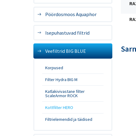
RA
Pöördosmoos Aquaphor
RA
Isepuhastuvad filtrid
Sar
Veefiltrid BIG BLUE
Korpused
Filter Hydra BIG M
Katlakivivastane filter
ScaleArmor ROCK
Kottfilter HERO
Filtrielemendid ja täidised