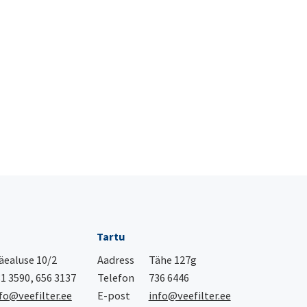
Tartu
ealuse 10/2
Aadress
Tähe 127g
1 3590, 656 3137
Telefon
736 6446
fo@veefilter.ee
E-post
info@veefilter.ee