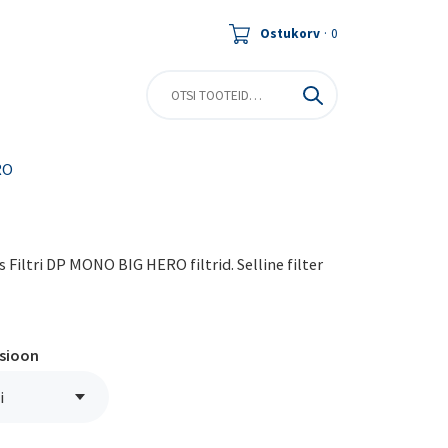
Ostukorv
·
0
RO
Filtri DP MONO BIG HERO filtrid. Selline filter
tsioon
i