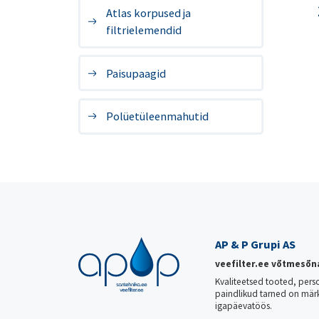
Atlas korpused ja
filtrielemendid
Paisupaagid
Polüetüleenmahutid
AP & P Grupi AS
veefilter.ee võtmesõn
Kvaliteetsed tooted, pers
paindlikud tarned on mär
igapäevatöös.