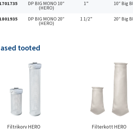
1701735
DP BIG MONO 10″
1”
10″ Big B
(HERO)
1801935
DP BIG MONO 20″
1 1/2”
20″ Big B
(HERO)
nased tooted
Filtrikorv HERO
Filterkott HERO