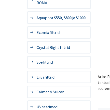
ROMA
Aquaphor S550, S800 ja S1000
Ecomix filtrid
Crystal Right filtrid
Söefiltrid
Atlas 
Liivafiltrid
tehtud
suurema
Calmat & Vulcan
UV seadmed