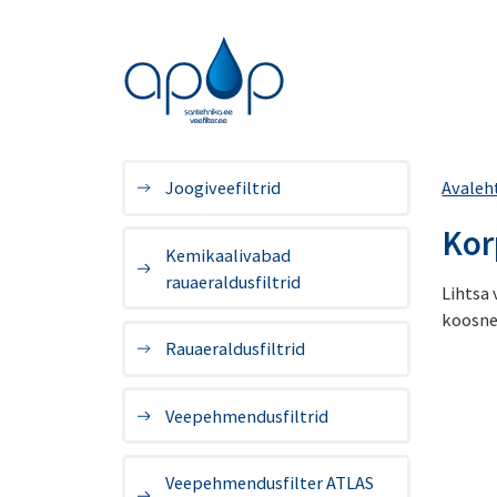
Joogiveefiltrid
Avaleh
Kor
Kemikaalivabad
rauaeraldusfiltrid
Lihtsa 
koosneb
Rauaeraldusfiltrid
Veepehmendusfiltrid
Veepehmendusfilter ATLAS