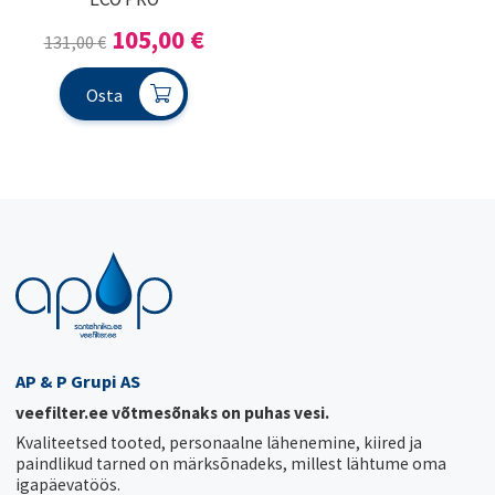
Algne
Praegune
105,00
€
131,00
€
hind
hind
Osta
oli:
on:
131,00 €.
105,00 €.
AP & P Grupi AS
veefilter.ee võtmesõnaks on puhas vesi.
Kvaliteetsed tooted, personaalne lähenemine, kiired ja
paindlikud tarned on märksõnadeks, millest lähtume oma
igapäevatöös.