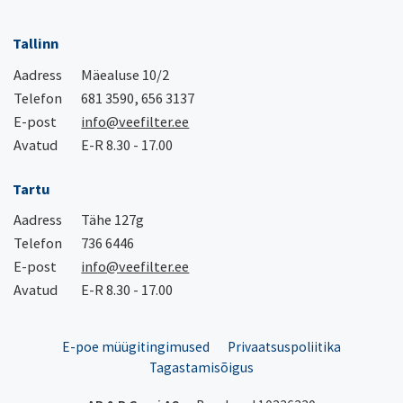
Tallinn
Aadress
Mäealuse 10/2
Telefon
681 3590, 656 3137
E-post
info@veefilter.ee
Avatud
E-R 8.30 - 17.00
Tartu
Aadress
Tähe 127g
Telefon
736 6446
E-post
info@veefilter.ee
Avatud
E-R 8.30 - 17.00
E-poe müügitingimused
Privaatsuspoliitika
Tagastamisõigus