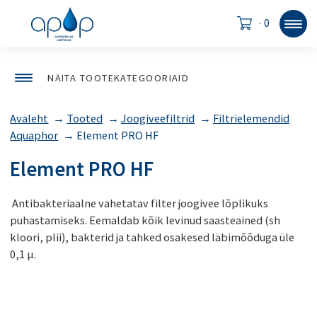
·
0
NÄITA TOOTEKATEGOORIAID
Avaleht
→
Tooted
→
Joogiveefiltrid
→
Filtrielemendid
Aquaphor
→
Element PRO HF
Element PRO HF
Antibakteriaalne vahetatav filter joogivee lõplikuks
puhastamiseks. Eemaldab kõik levinud saasteained (sh
kloori, plii), bakterid ja tahked osakesed läbimõõduga üle
0,1 µ.