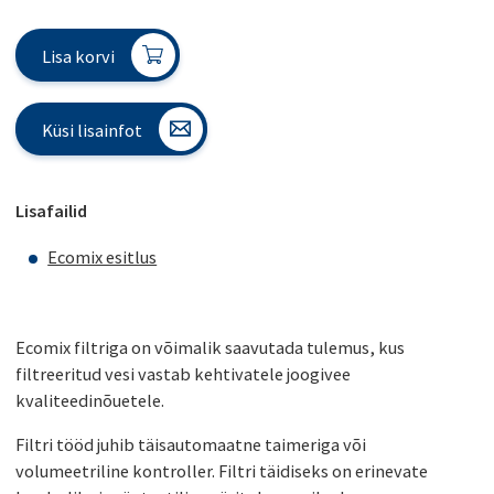
Lisa korvi
Küsi lisainfot
Lisafailid
Ecomix esitlus
Ecomix filtriga on võimalik saavutada tulemus, kus
filtreeritud vesi vastab kehtivatele joogivee
kvaliteedinõuetele.
Filtri tööd juhib täisautomaatne taimeriga või
volumeetriline kontroller. Filtri täidiseks on erinevate