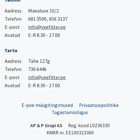
Aadress
Mäealuse 10/2
Telefon
681 3590, 656 3137
E-post
info@veefilter.ee
Avatud
E-R 8.30 - 17.00
Tartu
Aadress
Tähe 127g
Telefon
736 6446
E-post
info@veefilter.ee
Avatud
E-R 8.30 - 17.00
E-poe müügitingimused
Privaatsuspoliitika
Tagastamisõigus
AP & P Grupi AS
Reg. kood 10236330
KMKR nr. EE100323360