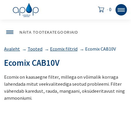
·
0
NÄITA TOOTEKATEGOORIAID
Avaleht
→
Tooted
→
Ecomix filtrid
→
Ecomix CAB10V
Ecomix CAB10V
Ecomix on kaasaegne filter, millega on võimalik korraga
lahendada mitut veekvaliteediga seotud probleemi. Filter
vähendab karedust, rauda, mangaani, oksüdeeritavust ning
ammooniumi.