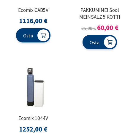
Ecomix CAB5V
PAKKUMINE! Sool
MEINSALZ 5 KOTTI
1116,00
€
Algne
Prae
60,00
€
75,00
€
hind
hind
Osta
Osta
oli:
on:
75,00 €.
60,00
Ecomix 1044V
1252,00
€