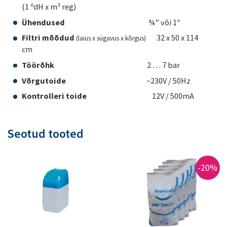
(1 ºdH x m³ reg)
Ühendused
¾” või 1″
Filtri mõõdud
32 x 50 x 114
(laius x sügavus x kõrgus)
cm
Töörõhk
2 … 7 bar
Võrgutoide
~230V / 50Hz
Kontrolleri toide
12V / 500mA
Seotud tooted
-20%