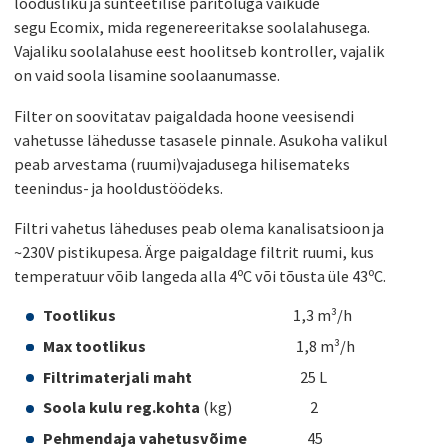
loodusliku ja sünteetilise päritoluga vaikude
segu Ecomix, mida regenereeritakse soolalahusega.
Vajaliku soolalahuse eest hoolitseb kontroller, vajalik
on vaid soola lisamine soolaanumasse.
Filter on soovitatav paigaldada hoone veesisendi
vahetusse lähedusse tasasele pinnale. Asukoha valikul
peab arvestama (ruumi)vajadusega hilisemateks
teenindus- ja hooldustöödeks.
Filtri vahetus läheduses peab olema kanalisatsioon ja
~230V pistikupesa. Ärge paigaldage filtrit ruumi, kus
temperatuur võib langeda alla 4ºC või tõusta üle 43ºC.
Tootlikus
1,3 m³/h
Max tootlikus
1,8 m³/h
Filtrimaterjali maht
25 L
Soola kulu reg.kohta
(kg) 2
Pehmendaja vahetusvõime
45