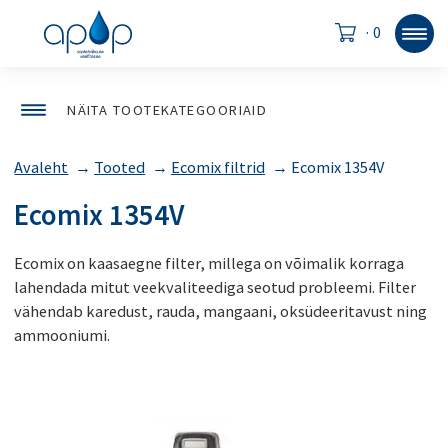
·
0
NÄITA TOOTEKATEGOORIAID
Avaleht
→
Tooted
→
Ecomix filtrid
→
Ecomix 1354V
Ecomix 1354V
Ecomix on kaasaegne filter, millega on võimalik korraga
lahendada mitut veekvaliteediga seotud probleemi. Filter
vähendab karedust, rauda, mangaani, oksüdeeritavust ning
ammooniumi.