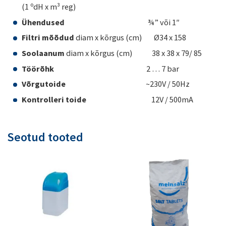
(1 ºdH x m³ reg)
Ühendused
¾” või 1″
Filtri mõõdud
diam x kõrgus (cm) Ø34 x 158
Soolaanum
diam x kõrgus (cm) 38 x 38 x 79/ 85
Töörõhk
2 … 7 bar
Võrgutoide
~230V / 50Hz
Kontrolleri toide
12V / 500mA
Seotud tooted