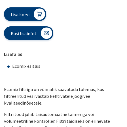
Lisa korvi
Küsi lisainfot
Lisafailid
Ecomix esitlus
Ecomix filtriga on võimalik saavutada tulemus, kus
filtreeritud vesi vastab kehtivatele joogivee
kvaliteedinõuetele.
Filtri tööd juhib täisautomaatne taimeriga või
volumeetriline kontroller. Filtri täidiseks on erinevate