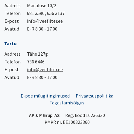
Aadress
Mäealuse 10/2
Telefon
681 3590, 656 3137
E-post
info@veefilter.ee
Avatud
E-R 8.30 - 17.00
Tartu
Aadress
Tähe 127g
Telefon
736 6446
E-post
info@veefilter.ee
Avatud
E-R 8.30 - 17.00
E-poe müügitingimused
Privaatsuspoliitika
Tagastamisõigus
AP & P Grupi AS
Reg. kood 10236330
KMKR nr. EE100323360