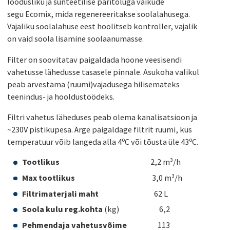
loodusliku ja sünteetilise päritoluga vaikude
segu Ecomix, mida regenereeritakse soolalahusega.
Vajaliku soolalahuse eest hoolitseb kontroller, vajalik
on vaid soola lisamine soolaanumasse.
Filter on soovitatav paigaldada hoone veesisendi
vahetusse lähedusse tasasele pinnale. Asukoha valikul
peab arvestama (ruumi)vajadusega hilisemateks
teenindus- ja hooldustöödeks.
Filtri vahetus läheduses peab olema kanalisatsioon ja
~230V pistikupesa. Ärge paigaldage filtrit ruumi, kus
temperatuur võib langeda alla 4ºC või tõusta üle 43ºC.
Tootlikus
2,2 m³/h
Max tootlikus
3,0 m³/h
Filtrimaterjali maht
62 L
Soola kulu reg.kohta
(kg) 6,2
Pehmendaja vahetusvõime
113