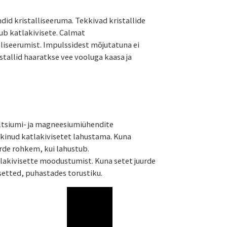
d kristalliseeruma. Tekkivad kristallide
ub katlakivisete. Calmat
liseerumist. Impulssidest mõjutatuna ei
stallid haaratkse vee vooluga kaasa ja
ltsiumi- ja magneesiumiühendite
kinud katlakivisetet lahustama. Kuna
uurde rohkem, kui lahustub.
lakivisette moodustumist. Kuna setet juurde
 setted, puhastades torustiku.