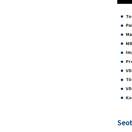
To
Pa
Ma
M
I
P
Võ
Tö
Võ
Ko
Seo