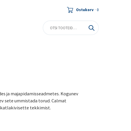
Ostukorv
·
0
rudes ja majapidamisseadmetes. Kogunev
nev sete ummistada torud. Calmat
katlakivisette tekkimist.