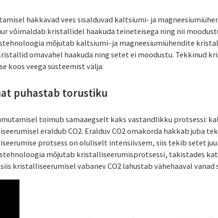
amisel hakkavad vees sisalduvad kaltsiumi- ja magneesiumiühendi
uur võimaldab kristallidel haakuda teineteisega ning nii moodust
stehnoloogia mõjutab kaltsiumi- ja magneesiumiühendite kristal
ristallid omavahel haakuda ning setet ei moodustu. Tekkinud kri
se koos veega süsteemist välja.
at puhastab torustiku
umutamisel toimub samaaegselt kaks vastandlikku protsessi: ka
lliseerumisel eraldub CO2. Eralduv CO2 omakorda hakkab juba tek
liseerumise protsess on oluliselt intensiivsem, siis tekib setet j
stehnoloogia mõjutab kristalliseerumisprotsessi, takistades kat
, siis kristalliseerumisel vabanev CO2 lahustab vähehaaval vanad