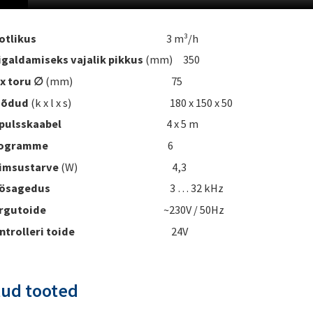
otlikus
3 m³/h
igaldamiseks vajalik pikkus
(mm) 350
x toru ∅
(mm) 75
õõdud
(k x l x s) 180 x 150 x 50
mpulsskaabel
4 x 5 m
rogramme
6
imsustarve
(W) 4,3
ösagedus
3 … 32 kHz
rgutoide
~230V / 50Hz
ntrolleri toide
24V
tud tooted