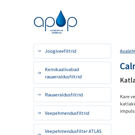
Joogiveefiltrid
Avaleh
Cal
Kemikaalivabad
rauaeraldusfiltrid
Katl
Rauaeraldusfiltrid
Kare v
katlak
impulss
Veepehmendusfiltrid
Veepehmendusfilter ATLAS