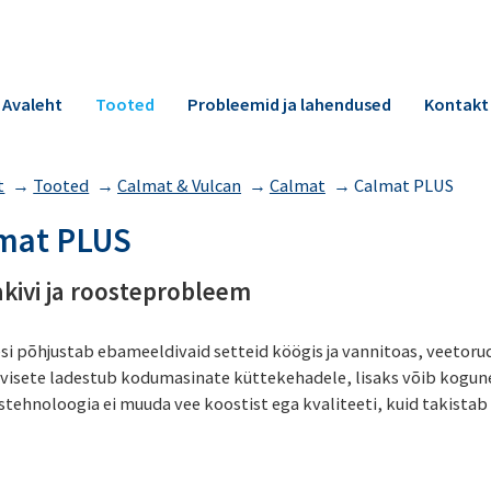
Avaleht
Tooted
Probleemid ja lahendused
Kontakt
t
→
Tooted
→
Calmat & Vulcan
→
Calmat
→
Calmat PLUS
mat PLUS
akivi ja roosteprobleem
esi põhjustab ebameeldivaid setteid köögis ja vannitoas, veeto
ivisete ladestub kodumasinate küttekehadele, lisaks võib kogu
tehnoloogia ei muuda vee koostist ega kvaliteeti, kuid takistab 