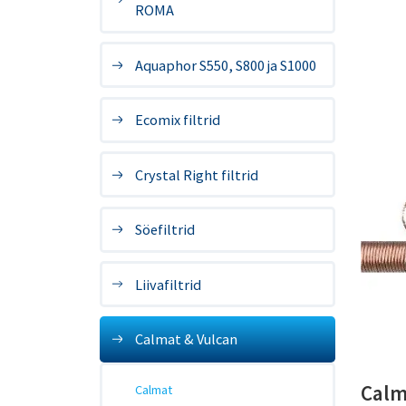
ROMA
Aquaphor S550, S800 ja S1000
Ecomix filtrid
Crystal Right filtrid
Söefiltrid
Liivafiltrid
Calmat & Vulcan
Calm
Calmat