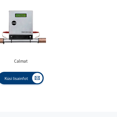
Calmat
Küsi lisainfot