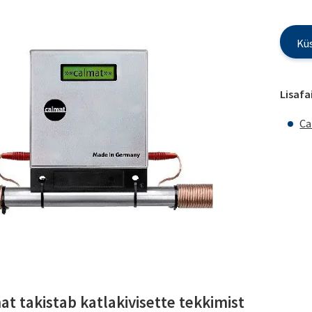
Küs
Lisafai
Ca
at takistab katlakivisette tekkimist