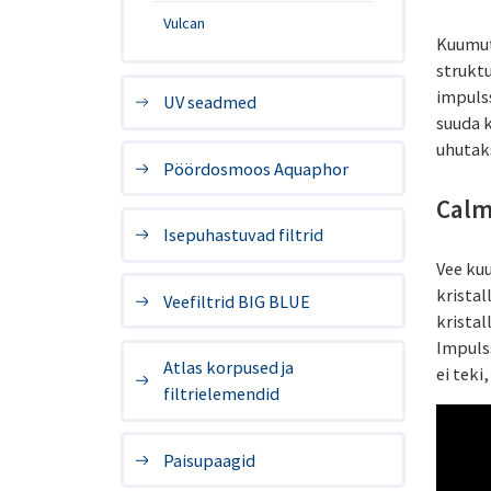
Vulcan
Kuumut
strukt
impuls
UV seadmed
suuda k
uhutak
Pöördosmoos Aquaphor
Calm
Isepuhastuvad filtrid
Vee ku
krista
Veefiltrid BIG BLUE
kristal
Impuls
Atlas korpused ja
ei teki
filtrielemendid
Paisupaagid