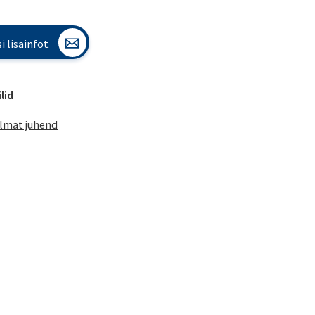
i lisainfot
lid
lmat juhend