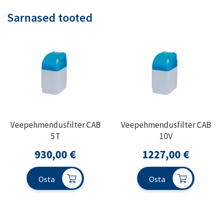
Sarnased tooted
Veepehmendusfilter CAB
Veepehmendusfilter CAB
5T
10V
930,00
€
1227,00
€
Osta
Osta