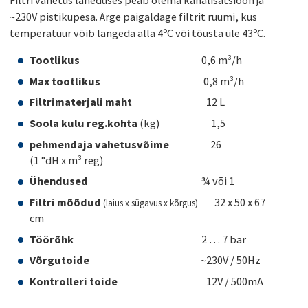
~230V pistikupesa. Ärge paigaldage filtrit ruumi, kus
temperatuur võib langeda alla 4ºC või tõusta üle 43ºC.
Tootlikus
0,6 m³/h
Max tootlikus
0,8 m³/h
Filtrimaterjali maht
12 L
Soola kulu reg.kohta
(kg) 1,5
pehmendaja vahetusvõime
26
(1 °dH x m³ reg)
Ühendused
¾ või 1
Filtri mõõdud
32 x 50 x 67
(laius x sügavus x kõrgus)
cm
Töörõhk
2 … 7 bar
Võrgutoide
~230V / 50Hz
Kontrolleri toide
12V / 500mA