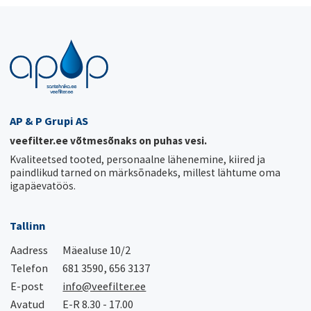
AP & P Grupi AS
veefilter.ee võtmesõnaks on puhas vesi.
Kvaliteetsed tooted, personaalne lähenemine, kiired ja
paindlikud tarned on märksõnadeks, millest lähtume oma
igapäevatöös.
Tallinn
Aadress
Mäealuse 10/2
Telefon
681 3590, 656 3137
E-post
info@veefilter.ee
Avatud
E-R 8.30 - 17.00