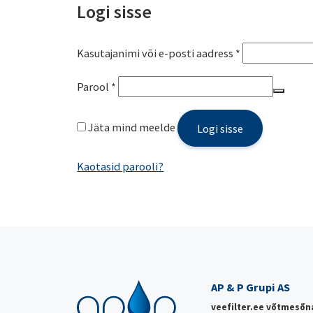
Logi sisse
Nõutud
Kasutajanimi või e-posti aadress
*
Nõutud
Parool
*
Jäta mind meelde
Logi sisse
Kaotasid parooli?
AP & P Grupi AS
veefilter.ee võtmesõn