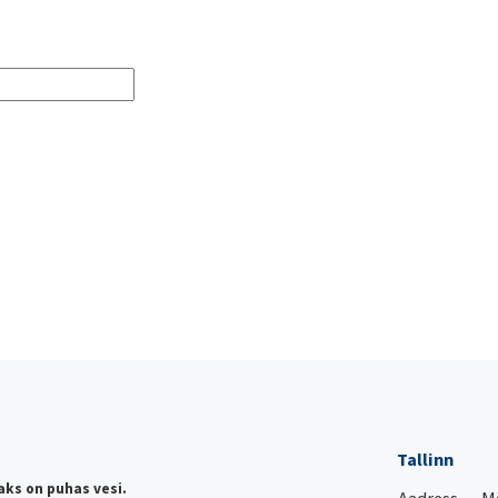
Tallinn
aks on puhas vesi.
Aadress
Mä